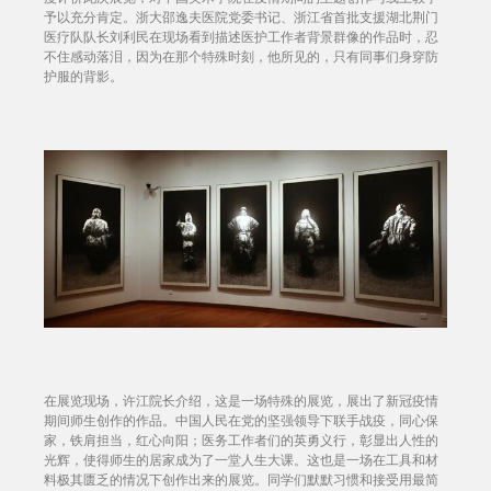
予以充分肯定。浙大邵逸夫医院党委书记、浙江省首批支援湖北荆门
医疗队队长刘利民在现场看到描述医护工作者背景群像的作品时，忍
不住感动落泪，因为在那个特殊时刻，他所见的，只有同事们身穿防
护服的背影。
在展览现场，许江院长介绍，这是一场特殊的展览，展出了新冠疫情
期间师生创作的作品。中国人民在党的坚强领导下联手战疫，同心保
家，铁肩担当，红心向阳；医务工作者们的英勇义行，彰显出人性的
光辉，使得师生的居家成为了一堂人生大课。这也是一场在工具和材
料极其匮乏的情况下创作出来的展览。同学们默默习惯和接受用最简