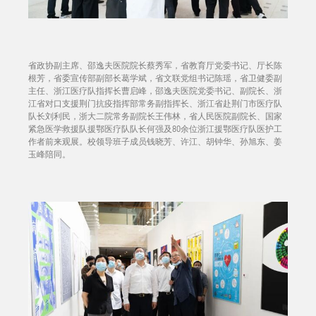
省政协副主席、邵逸夫医院院长蔡秀军，省教育厅党委书记、厅长陈
根芳，省委宣传部副部长葛学斌，省文联党组书记陈瑶，省卫健委副
主任、浙江医疗队指挥长曹启峰，邵逸夫医院党委书记、副院长、浙
江省对口支援荆门抗疫指挥部常务副指挥长、浙江省赴荆门市医疗队
队长刘利民，浙大二院常务副院长王伟林，省人民医院副院长、国家
紧急医学救援队援鄂医疗队队长何强及80余位浙江援鄂医疗队医护工
作者前来观展。校领导班子成员钱晓芳、许江、胡钟华、孙旭东、姜
玉峰陪同。