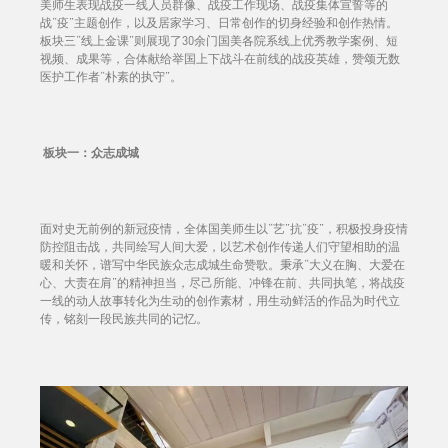
美师生表现战疫一线人员群像、战疫工作现场、战疫集体宣誓等的
战“疫”主题创作，以及居家学习、日常创作的切身经验和创作热情。
板块三“线上金课”则展现了30余门国美各院系线上优秀教学案例、短
视频、成果等，合体献给举国上下战斗在前线的战疫英雄，赞颂无数
医护工作者“朴素的执守”。
板块一：众志成城
面对史无前例的新冠疫情，全体国美师生以“艺”抗“疫”，积极投身疫情
防控阻击战，共同绘写人间大爱，以艺术创作传递人们守望相助的温
暖和关怀，谱写中华民族众志成城生命赞歌。秉承“大义在胸、大爱在
心、大责在肩”的精神担当，尽己所能、冲锋在前、共同执笔，将战疫
一线的动人故事转化为生动的创作素材，用生动鲜活的作品为时代立
传，铭刻一段民族共同的记忆。