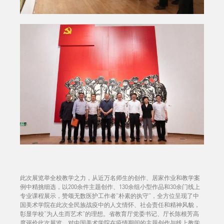
此次展览举全校教学之力，从近万名师生的创作、居家作业和教学案
例中精挑细选，以200余件主题创作、130余组小型作品和30余门线上
专业课程展示，赞颂无数医护工作者“朴素的执守”，全方位呈现了中
国美术学院在此次全民族战疫中的人文情怀、社会责任和精神风貌，
彰显学校“为人生而艺术”的理想。省教育厅党委书记、厅长陈根芳高
度评价此次展览，对中国美术学院在疫情期间的主题创作与线上教学