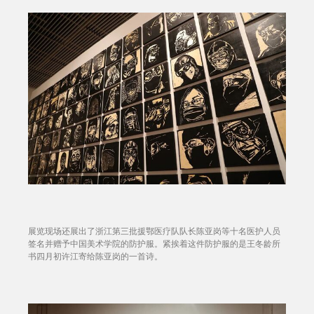
展览现场还展出了浙江第三批援鄂医疗队队长陈亚岗等十名医护人员
签名并赠予中国美术学院的防护服。紧挨着这件防护服的是王冬龄所
书四月初许江寄给陈亚岗的一首诗。