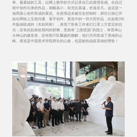
单、最基础的工具，以网上教学的方式记录自己的真情实感。在此过
程中创作出来的作品，画幅虽小，却无比真诚，价值非凡。这还是一
场用真心创作而成的展览。在疫情还未被完全控制时，师生们就已开
始在网络上互相沟通、着手创作。展览中的一些大型作品，比如那200
件版画组成的《木刻民眸》，表现了医务工作者们口罩上方坚定的目
光；还有此刻身处期间的群雕，里面有“上医医国”的国士，有雷神山
火神山的建造者，还有医疗队飘扬的旗帜，他们共同形成了英雄的山
峰。展览是中国美术学院师生的心曲，也是献给战疫英雄的赞歌！