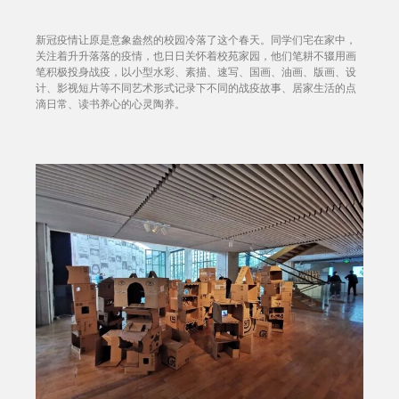
新冠疫情让原是意象盎然的校园冷落了这个春天。同学们宅在家中，
关注着升升落落的疫情，也日日关怀着校苑家园，他们笔耕不辍用画
笔积极投身战疫，以小型水彩、素描、速写、国画、油画、版画、设
计、影视短片等不同艺术形式记录下不同的战疫故事、居家生活的点
滴日常、读书养心的心灵陶养。