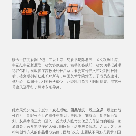
浙大一院党委副书记、工会主席、纪委书记陈君芳，省文联副主席、
书记处书记赵雁君，省美协副主席、秘书长骆献跃，省文联书记处书
记吕伟刚，省教育厅高教处处长吕华，省委宣传部文艺处副处长陈
瑜，省文联创研处处长郑斯奇，中国美术学院党委班子成员应达伟、
傅巧玲、徐国强，相关教学单位、职能部门负责人陪同观展。展览开
幕当天还举行了媒体专场导览。
此次展览分为三个版块：
众志成城、国美战疫、线上金课
。展览由院
长许江、副院长高世名担任总策划，曹晓阳、刘海勇、胡敏执行策
划。从美术馆正大门进入，首先映入眼帘的便是几尊洁白的雕塑，形
象都是大家耳熟能详的人物，瞬间便可点燃观者情绪。之后，各大画
种与创作方式的作品琳琅满目，围绕“战疫”主题以不同形式展示了国