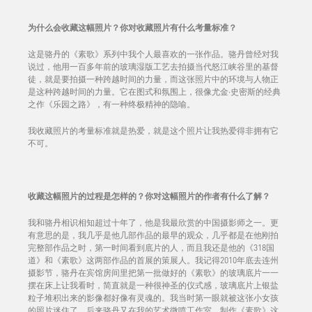
为什么会收藏这幅照片？你对收藏照片有什么考量标准？
这是骆丹的《素歌》系列中我个人最喜欢的一张作品。骆丹曾经对我
说过，他用一百多年前的玻璃湿版工艺去拍摄当代怒江峡谷里的基督
徒，就是要拍摄一种跨越时间的力量，而这张照片中的环境与人物正
是这种跨越时间的力量。它在图式和氛围上，很像尤金·史密斯的经典
之作《乐园之路》，有一种终极精神的隐喻。
我收藏照片的考量标准就是热爱，就是这个照片让我热爱得非拥有它
不可。
收藏这幅照片的过程是怎样的？你对这幅照片的作者有什么了解？
我和骆丹相识相知超过十年了，他是我最欣赏的中国摄影师之一。更
有意思的是，我几乎是他几部作品的最早的观众，几乎都是在他刚拍
完整部作品之时，第一时间看到底片的人，而且我还是他的《318国
道》和《素歌》这两部作品的首展的策展人。我记得2010年底去连州
摄影节，骆丹在宾馆房间里把第一批做好的《素歌》的玻璃底片一一
摆在床上让我看时，简直就是一种很神圣的仪式感，玻璃底片上银盐
粒子堆积出来的影像都好像有灵魂的。我当时第一眼就被这张小女孩
的照片迷住了。后来骆丹又在我的艺术微喷工作室，制作《素歌》这