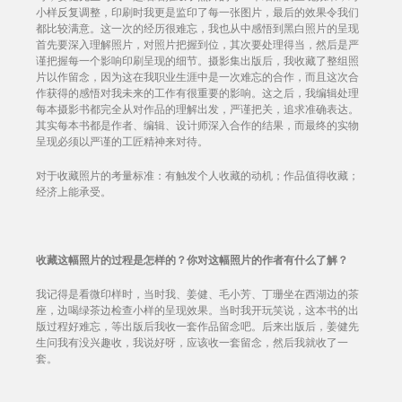
小样反复调整，印刷时我更是监印了每一张图片，最后的效果令我们
都比较满意。这一次的经历很难忘，我也从中感悟到黑白照片的呈现
首先要深入理解照片，对照片把握到位，其次要处理得当，然后是严
谨把握每一个影响印刷呈现的细节。摄影集出版后，我收藏了整组照
片以作留念，因为这在我职业生涯中是一次难忘的合作，而且这次合
作获得的感悟对我未来的工作有很重要的影响。这之后，我编辑处理
每本摄影书都完全从对作品的理解出发，严谨把关，追求准确表达。
其实每本书都是作者、编辑、设计师深入合作的结果，而最终的实物
呈现必须以严谨的工匠精神来对待。
对于收藏照片的考量标准：有触发个人收藏的动机；作品值得收藏；
经济上能承受。
收藏这幅照片的过程是怎样的？你对这幅照片的作者有什么了解？
我记得是看微印样时，当时我、姜健、毛小芳、丁珊坐在西湖边的茶
座，边喝绿茶边检查小样的呈现效果。当时我开玩笑说，这本书的出
版过程好难忘，等出版后我收一套作品留念吧。后来出版后，姜健先
生问我有没兴趣收，我说好呀，应该收一套留念，然后我就收了一
套。