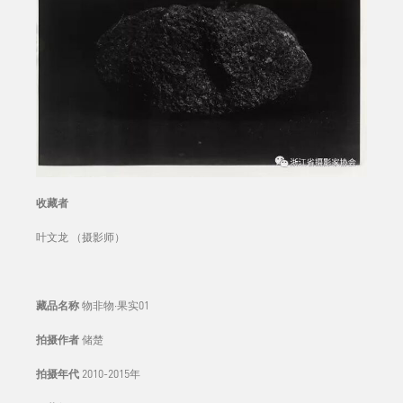
收藏者
叶文龙 （摄影师）
藏品名称
物非物·果实01
拍摄作者
储楚
拍摄年代
2010-2015年