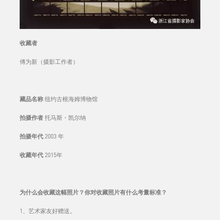
收藏者
傅为新（摄影工作者）
藏品名称
纽约古根海姆博物馆
拍摄作者
托马斯・凯尔纳
拍摄年代
2003 年
收藏年代
2015年
为什么会收藏这幅照片？你对收藏照片有什么考量标准？
1、艺术家友好赠送。