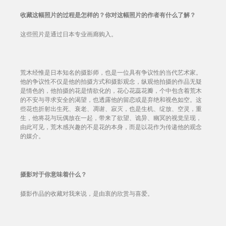
收藏这幅照片的过程是怎样的？你对这幅照片的作者有什么了解？
这些照片是通过日本专业画廊购入。
荒木经惟是日本知名的摄影师，也是一位具有争议性的当代艺术家。
他的争议性不仅是他的拍摄方式和摄影观念，纵观他拍摄的作品无疑
是情色的，他拍摄的花是情欲化的，花心花蕊花瓣，个中包含着荒木
的不安与寻求安全的渴望，也透露他的留恋或是弃绝和视色如空。这
些花也折射出生死、衰老、凋谢、寂灭，也是生机、绽放、空灵，重
生，他将花与玩偶放在一起，带来了欲望、诡异、幽冥的视觉呈现，
由此可见，荒木感兴趣的不是花的本身，而是以花作为传递他的观念
的媒介。
摄影对于你意味着什么？
摄影作品的收藏对我来说，是由衷的欣赏与喜爱。