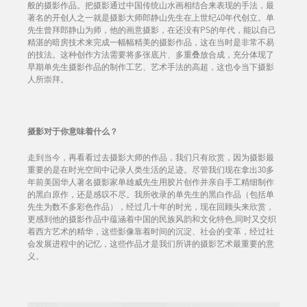
般的摄影作品。把摄影通过中国传统山水画相结合来表现的手法，最
著名的开创人之一就是摄影大师郎静山先生在上世纪40年代创立。单
先生曾拜郎静山为师，他的画意摄影，在还没有PS的年代，能以自己
精湛的暗房技术来完成一幅幅精美的摄影作品，这在当时是非常不易
的技法。这种创作方法需要将多张底片、多重叠放合成，充分体现了
早期单先生摄影作品的制作工艺、艺术手法的高超，这也令当下摄影
人所崇拜。
摄影对于你意味着什么？
走到当今，再看看过去摄影大师的作品，我们只有欣赏，因为摄影最
重要的是在时光空间中记录人类生活的足迹。尽管我们现在拿出30多
年前美国华人著名摄影家单雄威先生用胶片创作并亲自手工精细制作
的黑白原作，还是感叹不尽。我所收录的单先生的黑白作品（包括单
先生为数不多彩色作品），经过几十年的时光，现在回顾头来欣赏，
更感到他的摄影作品中蕴涵着中国的民族风韵和文化特色,同时又交织
着西方艺术的精华，这些影像靠着时间的沉淀、社会的变革，经过社
会发展进程中的记忆，这些作品才是我们所讲的摄影艺术最重要的意
义。