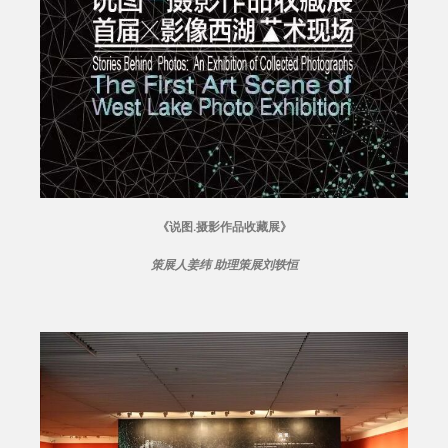
《说图.摄影作品收藏展
》
策展人姜纬 助理策展刘轶恒