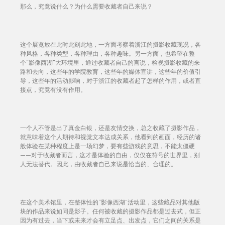
那么，究竟说什么？为什么需要收藏者自己来说？
这个展览放在此时此刻此地，一方面考察着浙江的摄影收藏现况，各
种风格，各种类型，各种理由，各种趣味。另一方面，也希望在整
个“影像西湖”大环境里，通过收藏者自己的言说，检视摄影收藏的来
路和去向，这些年的学院教育，这些年的媒体宣讲，这些年的价值引
导，这些年的活动影响，对于浙江的收藏者起了怎样的作用，或者直
接点，究竟有没有作用。
一个人不管是出了真金白银，还是友情交换，总之收藏了摄影作品，
就意味着这个人期待和视觉文本达成关系，他看到的画面，经历的诸
般体验在某种程度上是一场幻梦，要有些游戏的意思，不能太僵硬
——对于收藏者而言，这才是体验的自由，仅仅在符号的世界里，别
人无法替代。因此，由收藏者自己来说是恰当的、合理的。
在这个美术馆里，在整体性的“影像西湖”活动里，这些藏品对其他版
块的作品来说如同是影子。任何被收藏的摄影作品都是过去式，但正
因为有过去，当下或未来才会有立足点、出发点，它们之间的关系是