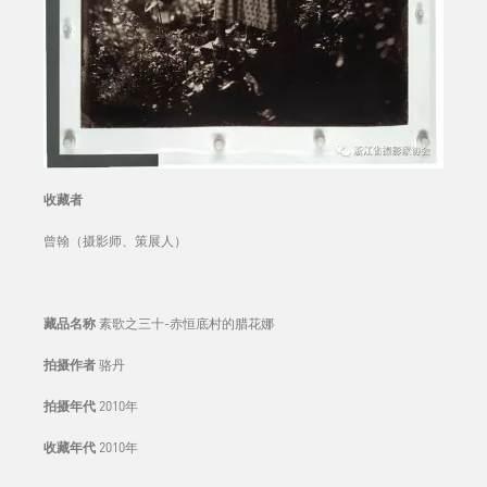
收藏者
曾翰（摄影师、策展人）
藏品名称
素歌之三十-赤恒底村的腊花娜
拍摄作者
骆丹
拍摄年代
2010年
收藏年代
2010年