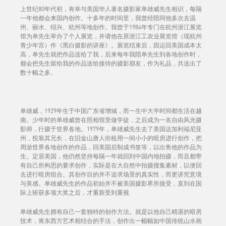
上世纪80年代初，有幸与美国华人著名摄影家单雄威先生相识，每隔
一年他都会来国内创作。十多年的时间里，我曾经陪同他多次去温
州、丽水、绍兴、杭州等地创作。我曾于1984年专门在杭州浙江展览
馆为单先生举办了个人展览，并请他在原浙江工农业展览馆（现杭州
青少年宫）作《黑白摄影的讲座》。展览结束后，因运回美国成本太
高，单先生就把作品送给了我，后来每年我陪单先生到各地创作时，
都会把先生留给我的作品送给接待的摄影朋友，作为礼品，共送出了
数十幅之多。
单雄威，1929年生于中国广东省增城，而一生中大半时间都生活在越
南。少年时的单雄威曾在照相馆里做学徒，之后成为一名自由风光摄
影师，行摄于世界各地。1979年，单雄威先生去了美国达加利福尼亚
州，投靠其兄长，在旧金山唐人街租用一间小小的暗房进行创作，把
周游世界各地创作的作品，回美国后制成书签等，以出售他的作品为
生。定居美国，他仍然坚持每隔一年就回到中国内地拍摄，而且都带
有自己所构思的要求创作，实际是在大自然中拍摄搜集素材，以便回
去进行暗房组合。其创作目的并不追求场景的真实性，而更讲究意境
与美感。单雄威先生的作品初始并不被美国摄影界所接受，直到在国
际上斩获多项大奖之后，才重新受到重视
单雄威先生拥有自己一套独特的创作方法。就是以他自己精湛的暗房
技术，将东西方艺术相结合的手法，创作出一幅幅如中国传统山水画