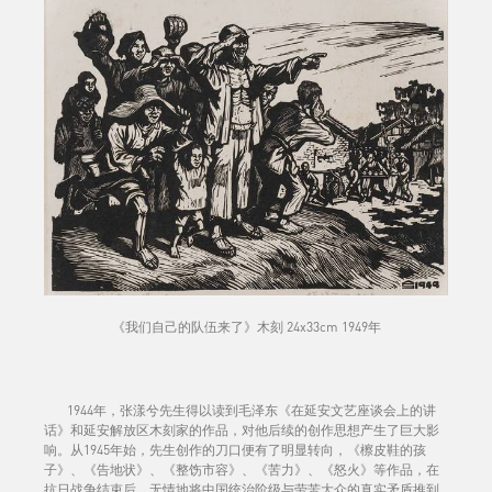
《我们自己的队伍来了》木刻 24x33cm 1949年
1944年，张漾兮先生得以读到毛泽东《在延安文艺座谈会上的讲
话》和延安解放区木刻家的作品，对他后续的创作思想产生了巨大影
响。从1945年始，先生创作的刀口便有了明显转向，《檫皮鞋的孩
子》、《告地状》、《整饬市容》、《苦力》、《怒火》等作品，在
抗日战争结束后，无情地将中国统治阶级与劳苦大众的真实矛盾推到