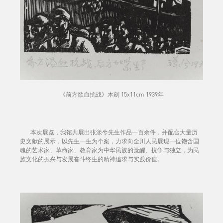
《前方欲血抗战》木刻 15x11cm 1939年
本次展览，我馆共展出张漾兮先生作品一百余件，并配合大量历
史文献的展示，以先生一生为个案，力求向全川人民展现一位饱含国
魂的艺术家、革命家、教育家为中华民族的觉醒、抗争与独立，为民
族文化的振兴与发展奋斗终生的精神追求与实践价值。