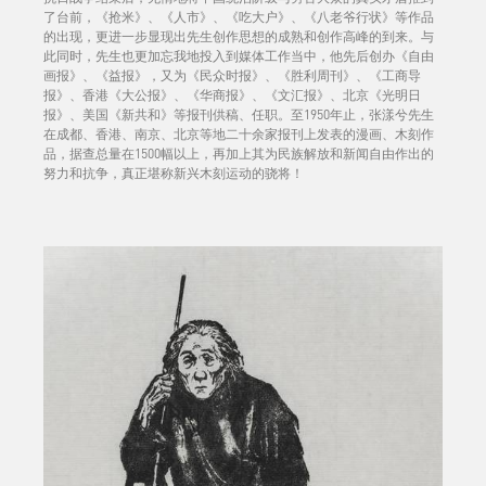
了台前，《抢米》、《人市》、《吃大户》、《八老爷行状》等作品
的出现，更进一步显现出先生创作思想的成熟和创作高峰的到来。与
此同时，先生也更加忘我地投入到媒体工作当中，他先后创办《自由
画报》、《益报》，又为《民众时报》、《胜利周刊》、《工商导
报》、香港《大公报》、《华商报》、《文汇报》、北京《光明日
报》、美国《新共和》等报刊供稿、任职。至1950年止，张漾兮先生
在成都、香港、南京、北京等地二十余家报刊上发表的漫画、木刻作
品，据查总量在1500幅以上，再加上其为民族解放和新闻自由作出的
努力和抗争，真正堪称新兴木刻运动的骁将！