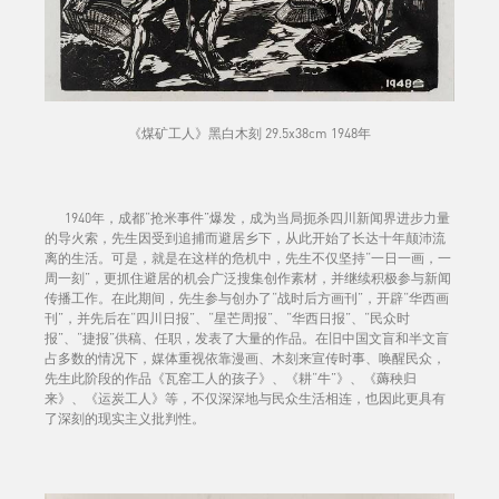
《煤矿工人》黑白木刻 29.5x38cm 1948年
1940年，成都“抢米事件”爆发，成为当局扼杀四川新闻界进步力量
的导火索，先生因受到追捕而避居乡下，从此开始了长达十年颠沛流
离的生活。可是，就是在这样的危机中，先生不仅坚持“一日一画，一
周一刻”，更抓住避居的机会广泛搜集创作素材，并继续积极参与新闻
传播工作。在此期间，先生参与创办了“战时后方画刊”，开辟“华西画
刊”，并先后在“四川日报”、“星芒周报”、“华西日报”、“民众时
报”、“捷报”供稿、任职，发表了大量的作品。在旧中国文盲和半文盲
占多数的情况下，媒体重视依靠漫画、木刻来宣传时事、唤醒民众，
先生此阶段的作品《瓦窑工人的孩子》、《耕“牛”》、《薅秧归
来》、《运炭工人》等，不仅深深地与民众生活相连，也因此更具有
了深刻的现实主义批判性。