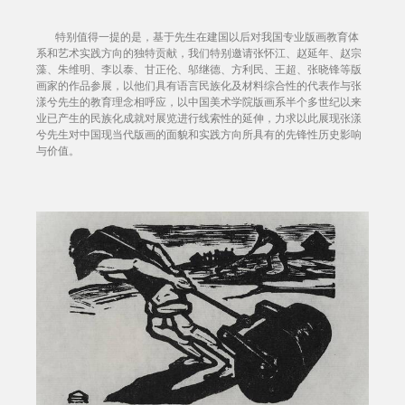
特别值得一提的是，基于先生在建国以后对我国专业版画教育体
系和艺术实践方向的独特贡献，我们特别邀请张怀江、赵延年、赵宗
藻、朱维明、李以泰、甘正伦、邬继德、方利民、王超、张晓锋等版
画家的作品参展，以他们具有语言民族化及材料综合性的代表作与张
漾兮先生的教育理念相呼应，以中国美术学院版画系半个多世纪以来
业已产生的民族化成就对展览进行线索性的延伸，力求以此展现张漾
兮先生对中国现当代版画的面貌和实践方向所具有的先锋性历史影响
与价值。