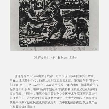
《生产支前》木刻 11x14cm 1939年
张漾兮先生1912年出生于成都，是中国现代版画的重要艺术家。
早在上世纪三十年代，他便以批判现实主义木刻、漫画参与到“新兴木
刻运动”当中，至1949年止，其发表于报端，针砭时弊、揭露黑暗的作
品多达1500余件，堪称“新兴木刻运动”的骁将和现实主义绘画精神的
突出代表。1954年，张漾兮先生领命创立中国美术学院版画系并出任
首任系主任，在短短的十余年任教生涯中，先生先后确立了学科建设
的基本体系和版画民族化的实践方向，对中国版画的现当代面貌产生
了极其深远的影响！