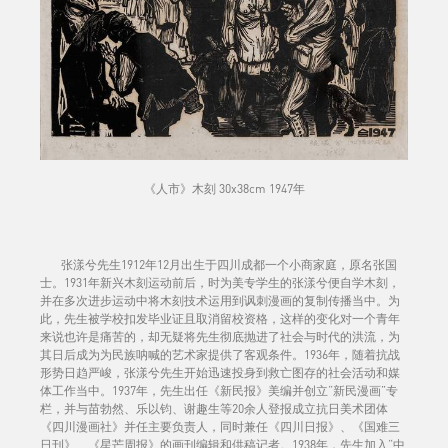
《人市》木刻 30x38cm 1947年
张漾兮先生1912年12月出生于四川成都一个小商家庭，原名张国
士。1931年新兴木刻运动前后，时为美专学生的张漾兮便自学木刻，
并在多次进步运动中将木刻技术运用到讽刺漫画的复制传播当中。为
此，先生被学校扣发毕业证且取消留校资格，这样的变化对一个青年
来说也许是痛苦的，却无疑将先生彻底抛进了社会与时代的洪流，为
其日后成为为民族呐喊的艺术家提供了客观条件。1936年，随着抗战
形势日趋严峻，张漾兮先生开始迅速投身到救亡图存的社会活动和媒
体工作当中。1937年，先生出任《新民报》美编并创立“新民漫画”专
栏，并与苗勃然、乐以钧、谢趣生等20余人登报成立抗日美术团体
《四川漫画社》并任主要负责人，同时兼任《四川日报》、《国难三
日刊》、《星芒周报》的画刊编辑和供稿记者。1938年，先生加入“中