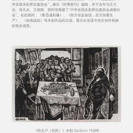
华全国木刻界抗敌协会”，兼任《时事新刊》编辑，并于次年与王大
化、张凡夫、王朝闻、郭钧等筹建了“中华全国木刻界抗敌协会成都分
会”。在此期间，《鲁迅漫刻像》、《前方浴血奋战，后方加紧生
产》、《桂南战役》等木刻作品的出现，显示出张漾兮先生创作风格
的初步成形。
《吃大户（饥民）》木刻 24x34cm 1948年