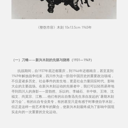
《整饬市容》木刻 10x13.5cm 1945年
（一）刀锋——新兴木刻的先驱与骁将（1931—1949）
抗战期间，自1937年底迁都重庆，到1946年还都南京，甚至直到
1949年解放战争结束，四川作为这一阶段中国历史的重要政治场域，
不仅是诸多历史、社会事件的发生地，更是社会力量回应时代、影响
大众的主要战场。在新兴木刻运动的先驱者中，我们可以轻而易举地
寻到四川人的身影——苗勃然、乐以钧、李岫石、丰中铁、王琦、沈
福文、尚莫宗、江敉……他们有的出自鲁迅先生亲自发起的“暑期木刻
讲习会”，有的出自专业美专，有的甚至只是有感于时事便自学木刻，
但正是这样一批艺术青年的聚合，使新兴木刻最终成为了影响中国现
实走向的一次重要的文化运动。