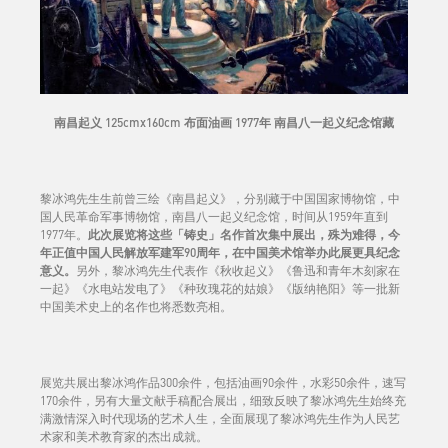
南昌起义 125cmx160cm 布面油画 1977年 南昌八一起义纪念馆藏
黎冰鸿先生生前曾三绘《南昌起义》，分别藏于中国国家博物馆，中
国人民革命军事博物馆，南昌八一起义纪念馆，时间从1959年直到
1977年。
此次展览将这些「铸史」名作首次集中展出，殊为难得，今
年正值中国人民解放军建军90周年，在中国美术馆举办此展更具纪念
意义。
另外，黎冰鸿先生代表作《秋收起义》《鲁迅和青年木刻家在
一起》《水电站发电了》《种玫瑰花的姑娘》《版纳艳阳》等一批新
中国美术史上的名作也将悉数亮相。
展览共展出黎冰鸿作品300余件，包括油画90余件，水彩50余件，速写
170余件，另有大量文献手稿配合展出，细致反映了黎冰鸿先生始终充
满激情深入时代现场的艺术人生，全面展现了黎冰鸿先生作为人民艺
术家和美术教育家的杰出成就。