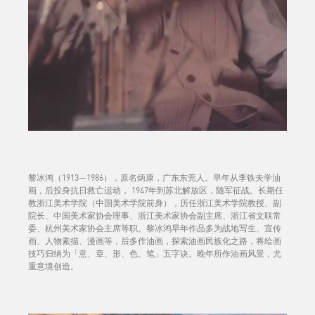
黎冰鸿（1913—1986），原名炳康，广东东莞人。早年从李铁夫学油
画，后投身抗日救亡运动， 1947年到苏北解放区，随军征战。长期任
教浙江美术学院（中国美术学院前身），历任浙江美术学院教授、副
院长、中国美术家协会理事、浙江美术家协会副主席、浙江省文联常
委、杭州美术家协会主席等职。黎冰鸿早年作品多为战地写生、宣传
画、人物素描、漫画等，后多作油画，探索油画民族化之路，将绘画
技巧归纳为「意、章、形、色、笔」五字诀。晚年所作油画风景，尤
重意境创造。