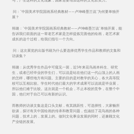
与，产生这样的文化现象，国家需要增加这样的文化软实力。
问：“中国美术学院国画系经典教材——卢坤峰墨兰说”为何要单独开
展？
韩璐：“中国美术学院国画系经典教材——卢坤峰墨兰说”单独开展，能
告诉我们前面的这一辈老艺术家是怎样提炼完善他的绘画，老艺术家
成长的这个过程，给我们指引一个方向。
问：这次展览的出版书籍为什么要选择优秀学生作品和教师的文集和
访谈集？
韩璐：从优秀学生作品中可窥见一斑，近5年来花鸟画本科生、研究
生，或者已经毕业的学生们，可以说是站在他们这一代山顶上的人画
的怎样，哪些地方有问题。主要的目的是对教学的关心，各大高等院
校可以互相比较。学生时代他们最大的学术成果可以说就是毕业展，
所以他们难于比较。这次就是一个机会，不止本校的竞争，在整个中
国，他们对于自己可以有新的认识。
而教师的访谈文集这是口头文献，有其跳跃性，可选择性，大家畅所
欲谈，探讨有关中国绘画的传承和教育问题，也涵括了花鸟画的各种
问题，技术上的，发展上的。做到文化事业发展的同时，还兼顾文化
产业链的发展。