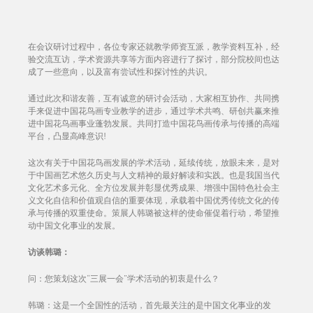
在会议研讨过程中，各位专家还就教学师资互派，教学资料互补，经
验交流互访，学术资源共享等方面内容进行了探讨，部分院校间也达
成了一些意向，以及富有尝试性和探讨性的共识。
通过此次和谐友善，互有诚意的研讨会活动，大家相互协作、共同携
手来促进中国花鸟画专业教学的进步，通过学术共鸣、研创共赢来推
进中国花鸟画事业蓬勃发展。共同打造中国花鸟画传承与传播的高端
平台，凸显高峰意识!
这次有关于中国花鸟画发展的学术活动，延续传统，放眼未来，是对
于中国画艺术悠久历史与人文精神的最好解读和实践。也是我国当代
文化艺术多元化、全方位发展并彰显优秀成果、增强中国特色社会主
义文化自信和价值观自信的重要体现，承载着中国优秀传统文化的传
承与传播的双重使命。策展人韩璐被这样的使命催促着行动，希望推
动中国文化事业的发展。
访谈韩璐：
问：您策划这次“三展一会”学术活动的初衷是什么？
韩璐：这是一个全国性的活动，首先最关注的是中国文化事业的发