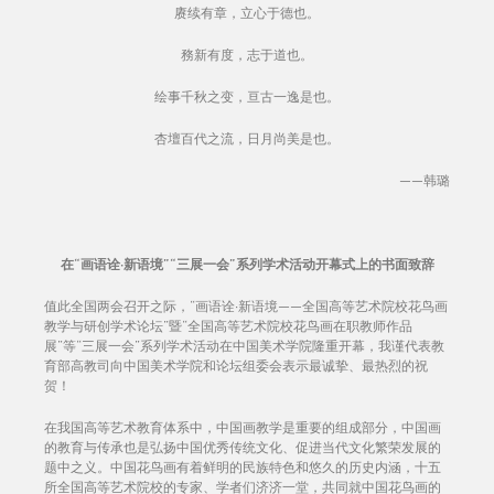
赓续有章，立心于德也。
務新有度，志于道也。
绘事千秋之变，亘古一逸是也。
杏壇百代之流，日月尚美是也。
——韩璐
在“画语诠·新语境”“三展一会”系列学术活动
开幕式上的书面致辞
值此全国两会召开之际，“画语诠·新语境——全国高等艺术院校花鸟画
教学与研创学术论坛”暨“全国高等艺术院校花鸟画在职教师作品
展”等“三展一会”系列学术活动在中国美术学院隆重开幕，我谨代表教
育部高教司向中国美术学院和论坛组委会表示最诚挚、最热烈的祝
贺！
在我国高等艺术教育体系中，中国画教学是重要的组成部分，中国画
的教育与传承也是弘扬中国优秀传统文化、促进当代文化繁荣发展的
题中之义。中国花鸟画有着鲜明的民族特色和悠久的历史内涵，十五
所全国高等艺术院校的专家、学者们济济一堂，共同就中国花鸟画的