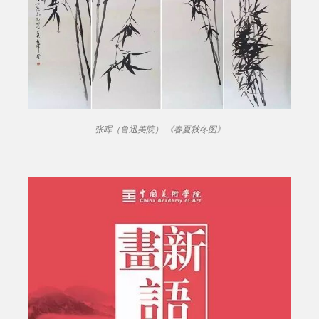
张晖（鲁迅美院） 《春夏秋冬图》