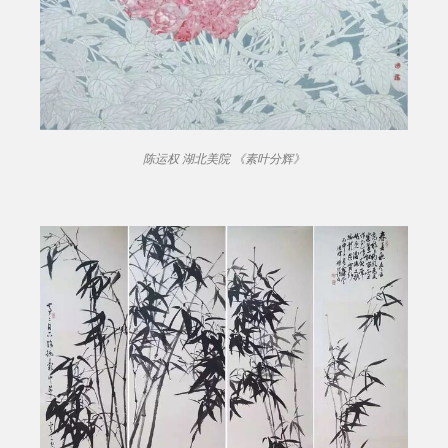
陈运权 湖北美院 《素叶分辉》