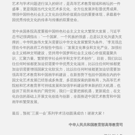
艺术与学术问题进行深入的研讨，是高等艺术教育领域和画坛的一件
盛事，更是我国当代文化艺术多元化、全方位发展并彰显优秀成果、
增强中国特色社会主义文化自信和价值观自信的重要体现，承载着中
国优秀传统文化的传承与传播的双重使命。
党中央国务院高度重视中国特色社会主义文化大繁荣大发展，习近平
总书记强调指出：“一个国家、一个民族的强盛，总是以文化兴盛为支
撑的，中华民族伟大复兴需要以中华文化发展繁荣为条件。”李克强总
理在今年的政府工作报告中指出：“发展文化事业和文化产业。加强社
会主义精神文明建设，坚持用中国梦和社会主义核心价值观凝聚共
识、汇聚力量。繁荣哲学社会科学和文学艺术创作”。目前，我们比以
往任何时候都更加迫切需要中华优秀文化滋润，比以往任何时候都更
加迫切需要增强国家文化软实力，比以往任何时候都更加迫切需要加
强高等艺术教育和中国画学科建设，在新形势下包括中国画在内的中
国文化艺术发展已经形成多角度、多层面探索的新格局，为高等艺术
院校和艺术教育界可持续发展和加强学科建设带来新的巨大机遇，也
提供了前所未有的广阔空间，我们一定要把握机遇，更新观念，在文
化自信的基础上开展文化创造与创新，全面推进中国艺术教育和中国
画学科繁荣发展。
最后，预祝“三展一会”系列学术活动圆满成功！谢谢大家！
中华人民共和国教育部高等教育司