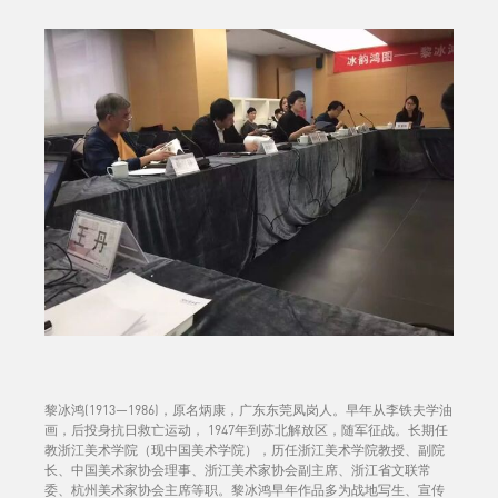
黎冰鸿(1913—1986)，原名炳康，广东东莞凤岗人。早年从李铁夫学油
画，后投身抗日救亡运动， 1947年到苏北解放区，随军征战。长期任
教浙江美术学院（现中国美术学院），历任浙江美术学院教授、副院
长、中国美术家协会理事、浙江美术家协会副主席、浙江省文联常
委、杭州美术家协会主席等职。黎冰鸿早年作品多为战地写生、宣传