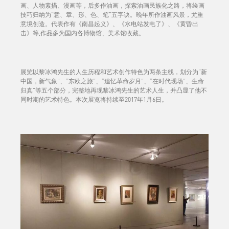
画、人物素描、漫画等，后多作油画，探索油画民族化之路，将绘画
技巧归纳为“意、章、形、色、笔”五字诀。晚年所作油画风景，尤重
意境创造。代表作有《南昌起义》、《水电站发电了》、《黄昏出
击》等,作品多为国内各博物馆、美术馆收藏。
展览以黎冰鸿先生的人生历程和艺术创作特色为两条主线，划分为“新
中国，新气象”、“东欧之旅”、“追忆革命岁月”、“在时代现场”、生命
归真”等五个部分，完整地再现黎冰鸿先生的艺术人生，并凸显了他不
同时期的艺术特色。本次展览将持续至2017年1月6日。