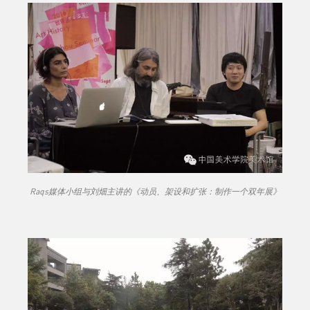
Raqs媒体小组与刘畑主讲的《动员、架设和扩张：制作一个双年展》