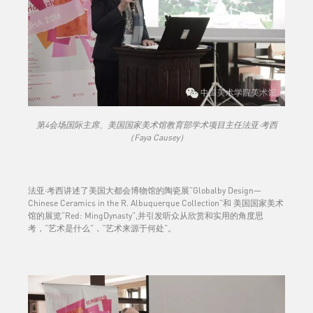
第4会场国际主席、美国国家美术馆教育部学术项目主任法亚·考西
（Faya Causey）
法亚·考西讲述了美国大都会博物馆的陶瓷展“Globalby Design—
Chinese Ceramics in the R. Albuquerque Collection”和 美国国家美术
馆的展览“Red: MingDynasty”,并引发听众从欣赏和实用的角度思
考，“艺术是什么”，“艺术来源于何处”。