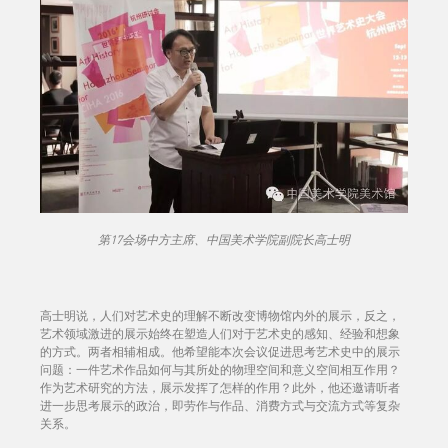
第17会场中方主席、中国美术学院副院长高士明
高士明说，人们对艺术史的理解不断改变博物馆内外的展示，反之，
艺术领域激进的展示始终在塑造人们对于艺术史的感知、经验和想象
的方式。两者相辅相成。他希望能本次会议促进思考艺术史中的展示
问题：一件艺术作品如何与其所处的物理空间和意义空间相互作用？
作为艺术研究的方法，展示发挥了怎样的作用？此外，他还邀请听者
进一步思考展示的政治，即劳作与作品、消费方式与交流方式等复杂
关系。