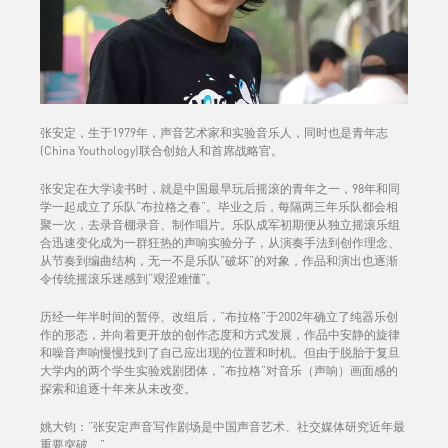
张安定，生于1979年，声音艺术家和实验音乐人，同时也是青年志
(China Youthology)联合创始人和首席战略官。
张安定在大学读书时，就是中国最早玩后摇滚的青年之一，98年和同
学一起成立了乐队“布拉格之春”。毕业之后，每隔两三年乐队都会相
聚一次，去录音棚录音、制作唱片。乐队成军初期便从独立摇滚乐组
合迅速变化成为一群狂热的声响实验分子，从演奏手法到创作理念、
从节奏到编曲结构，无一不是乐队“破坏”的对象，作品和演出也逐渐
令传统摇滚乐迷感到“艰涩难懂”。
历经一年半时间的暂停、改组后，“布拉格”于2002年确立了纯器乐创
作的形态，并向着更开放的创作态度和方式发展，作品中安静的旋律
和噪音声响慢慢找到了自己应出现的位置和时机。但由于脱胎于复旦
大学内的两个学生实验戏剧团体，“布拉格”对音乐（声响）画面感的
探索和追逐十年来从未改变。
姚大钧：“张安定声音写作剧场是中国声音艺术、社交媒体研究近年最
重要突破。”