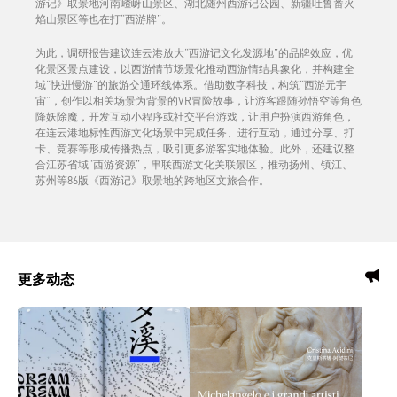
游记》取景地河南嵖岈山景区、湖北随州西游记公园、新疆吐鲁番火
焰山景区等也在打“西游牌”。
为此，调研报告建议连云港放大“西游记文化发源地”的品牌效应，优
化景区景点建设，以西游情节场景化推动西游情结具象化，并构建全
域“快进慢游”的旅游交通环线体系。借助数字科技，构筑“西游元宇
宙”，创作以相关场景为背景的VR冒险故事，让游客跟随孙悟空等角色
降妖除魔，开发互动小程序或社交平台游戏，让用户扮演西游角色，
在连云港地标性西游文化场景中完成任务、进行互动，通过分享、打
卡、竞赛等形成传播热点，吸引更多游客实地体验。此外，还建议整
合江苏省域“西游资源”，串联西游文化关联景区，推动扬州、镇江、
苏州等86版《西游记》取景地的跨地区文旅合作。
更多动态