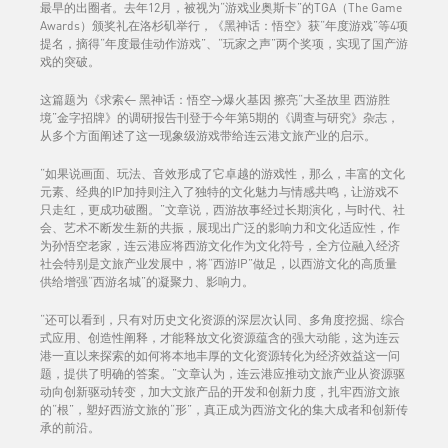
最早的出圈者。去年12月，被视为“游戏业奥斯卡”的TGA（The Game
Awards）颁奖礼在洛杉矶举行，《黑神话：悟空》获“年度游戏”等4项
提名，摘得“年度最佳动作游戏”、“玩家之声”两个奖项，实现了国产游
戏的突破。
这篇题为《求索< 黑神话：悟空>爆火基因 擦亮“大圣故里 西游胜
境”金字招牌》的调研报告刊登于今年第5期的《调查与研究》杂志，
从多个方面阐述了这一现象级游戏带给连云港文旅产业的启示。
“如果说画面、玩法、音效形成了它卓越的游戏性，那么，丰富的文化
元素、经典的IP加持则注入了独特的文化魅力与情感共鸣，让游戏不
只走红，更成功破圈。”文章说，西游故事经过长期演化，与时代、社
会、艺术不断发生新的共振，展现出广泛的影响力和文化适应性，作
为孙悟空老家，连云港应将西游文化作为文化符号，全方位融入经济
社会特别是文旅产业发展中，将“西游IP”做足，以西游文化的高质量
供给增强“西游名城”的凝聚力、影响力。
“还可以看到，只有对历史文化资源的深层次认同、多角度挖掘、综合
式应用、创造性阐释，才能释放文化资源蕴含的强大动能，这为连云
港一直以来探索的如何将本地丰厚的文化资源转化为经济效益这一问
题，提供了明确的答案。”文章认为，连云港应推动文旅产业从资源驱
动向创新驱动转变，加大文旅产品的开发和创新力度，扎牢西游文旅
的“根”，塑好西游文旅的“形”，真正成为西游文化的集大成者和创新传
承的前沿。