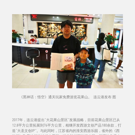
《黑神话：悟空》通关玩家免费游览花果山。 连云港发布 图
2017年，连云港提出“大花果山景区”发展战略，目前花果山景区已从
12.8平方公里拓展到76平方公里，相继开发西游文创产品180余款，打
造“大圣文创IP”。与此同时，江苏省内的淮安西游乐园，省外的《西