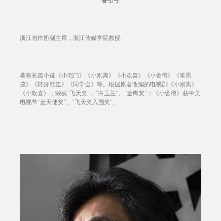
鲁引弓
浙江省作协副主席，浙江传媒学院教授。
著有长篇小说《小宅门》《小别离》《小欢喜》《小舍得》《笨男
孩》《转身就走》《同学会》等。根据原著改编的电视剧《小别离》
《小欢喜》，荣获“飞天奖”、“白玉兰”、“金鹰奖”；《小舍得》获中美
电视节“金天使奖”、“飞天奖入围奖”。