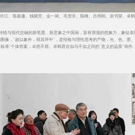
许江、陈振濂、钱晓芳、金一斌、毛雪非、陈峰、吕伟刚、农书荣、卓鹤
传统与现代交融的新笔墨、新意象之中国画，富有浪漫的想象力，象征表
的图像，“超以象外，得其环中”，是经验与理性思考的产物，光、色、墨
不标准”个体答案，卓然不群。卓鹤君在似与不似之间的“意义的远景”画