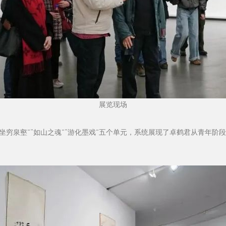
展览现场
“坐穷泉壑”“如山之魂”“游化墨戏”五个单元，系统展现了卓鹤君从青年阶段