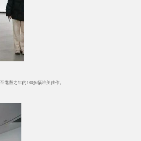
至耄耋之年的180多幅唯美佳作。