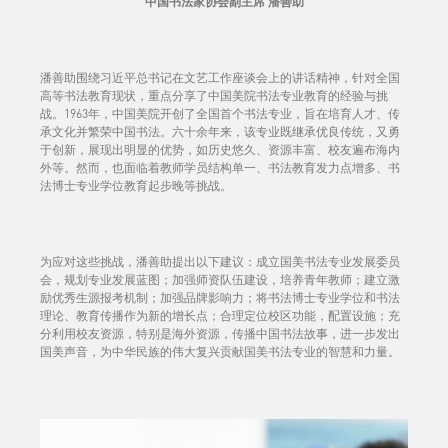
中国书法家协会副主席 潘善助
潘善助围绕习近平总书记在文艺工作座谈会上的讲话精神，针对全国
高等书法教育现状，重点分享了中国美院书法专业教育的经验与挑
战。1963年，中国美院开创了全国首个书法专业，旨在培育人才、传
承文化并繁荣中国书法。六十余年来，该专业既继承优良传统，又勇
于创新，展现出明显的优势，如历史悠久、资源丰富、校友遍布海内
外等。然而，也面临着教师学员结构单一、书法教育发力点增多、书
法博士专业学位教育起步晚等挑战。
为应对这些挑战，潘善助提出以下建议：成立国美书法专业发展委员
会，规划专业发展蓝图；加强师资队伍建设，培养青年教师；建立激
励优秀生源报考机制；加强品牌影响力；将书法博士专业学位和书法
理论、教育传播作为新的增长点；合理定位校区功能，配置设施；充
分利用校友资源，特别是海外资源，传播中国书法故事，进一步发出
国美声音，为中华民族的伟大复兴贡献国美书法专业的智慧和力量。