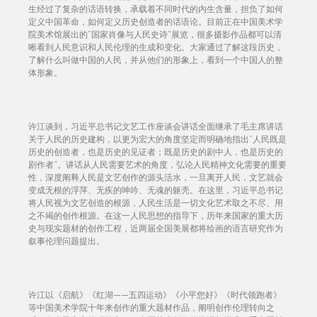
生经过了复杂的话语转换，承载着不同时代的内生含量，担负了如何
定义中国革命，如何定义历史创造者的话语论。目前正在中国美术学
院美术馆展出的“国家肖像与人民史诗”展览，很多摄影作品都可以清
晰看到人民意识和人民伦理的生成和变化。大家通过了解这段历史，
了解什么叫做中国的人民，并从他们的形象上，看到一个中国人的整
体形象。
许江谈到，习近平总书记文艺工作座谈会讲话全面继承了毛主席讲话
关于人民的历史建构，以更为宏大的角度坚定而明确地指出“人民既是
历史的创造者，也是历史的见证者；既是历史的剧中人，也是历史的
剧作者”。讲话从人民需要艺术的角度，弘论人民精神文化需要的重要
性，深度阐释人民是文艺创作的源头活水，一旦离开人民，文艺就会
变成无根的浮萍、无疾的呻吟、无魂的躯壳。在这里，习近平总书记
将人民视为文艺创造的根源，人民生活是一切文化艺术取之不尽、用
之不竭的创作根源。在这一人民思想的指导下，历年来国家的重大历
史与现实题材的创作工程，近两届全国美展都将绘画的语言研究作为
叙事伦理问题提出。
许江以《启航》《红湖——五四运动》《小平您好》《时代领跑者》
等中国美术学院十年来创作的重大题材作品，阐明创作伦理转向之