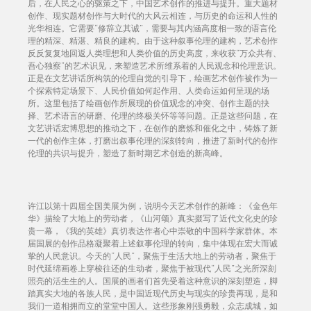
后，在人民之心的驱策之下，中国艺术创作的推进与提升。重大题材
创作、现实题材创作与大时代的大风云相连，与历史的命运和人性的
光华相连。它需要“修辞立其诚”，需要与其内涵高度相一致的语言伦
理的精深、精湛、精良的建构。由于这种叙事伦理的建构，艺术创作
反反复复地回返人类理想和人类价值的历史高度，来收获“万众共有、
吾心独察”的艺术识见，来塑造艺术所维系着的人民观念和伦理意识。
正是在文艺讲话所构筑的伦理自觉的引导下，绘画艺术创作被作为一
个探索特定场景下、人民价值如何起作用、人类命运如何呈现的场
所。这里包括了绘画创作所展现的价值观念的冲突、创作主题的抉
择、艺术语言的研磨、伦理的终极关怀等等问题。正是这些问题，在
文艺讲话宏博思想的推动之下，在创作的磨炼和催化之中，铸炼了新
一代的创作主体，打磨出叙事伦理的深刻转向，推进了新时代的创作
伦理的共识与提升，塑造了新时期艺术创造的新高峰。
许江以第十四届全国美展为例，说明今天艺术创作的新峰：《金色年
华》描绘了大地上的劳动者，《山河颂》真实掇写了近代文化史的珍
贵一幕，《我的英雄》真切表达作者心中崇敬的中国科学家群体。本
届国展的创作品格凝聚着上述叙事伦理的转向，集中体现在宏大而诚
挚的人民意识。今天的“人民”，聚焦于生活大地上的劳动者，聚焦于
时代延绵画卷上穿梭往还的生动者，聚焦于被现代“人民”之光所深刻
照亮的活生生的人。国展的画者们首先受着这种意识的深刻塑造，脚
踏真实大地的各族人民，是中国近现代历史与现实的珍贵再现，是和
我们一道相拥而立的堂堂中国人。这些形象刚强勇毅，众志成城，如