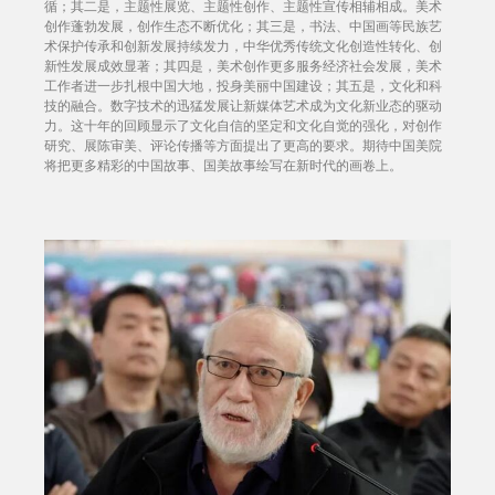
循；其二是，主题性展览、主题性创作、主题性宣传相辅相成。美术
创作蓬勃发展，创作生态不断优化；其三是，书法、中国画等民族艺
术保护传承和创新发展持续发力，中华优秀传统文化创造性转化、创
新性发展成效显著；其四是，美术创作更多服务经济社会发展，美术
工作者进一步扎根中国大地，投身美丽中国建设；其五是，文化和科
技的融合。数字技术的迅猛发展让新媒体艺术成为文化新业态的驱动
力。这十年的回顾显示了文化自信的坚定和文化自觉的强化，对创作
研究、展陈审美、评论传播等方面提出了更高的要求。期待中国美院
将把更多精彩的中国故事、国美故事绘写在新时代的画卷上。