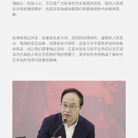
潮如云，扣动人心。它们是广大绘者作为主体面对历史、面对人民情
往兴答的激情熔炉，也是深深地感动着我们和观者的时代的精神风
貌。
绘者绘画山河史，造像造化东方诗。深切的伦理转向，诚挚的人民意
识，饱满的语言品格，深厚的东方情怀，这是今天中国美术创作的集
体风采，也让我们真挚地认识到：正是沐浴在习近平总书记以文艺讲
话为代表的人民文艺思想灯塔的照耀下，美术创作共同构成了新时代
艺术创作伦理与质量的新峰。