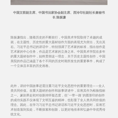
中国文联副主席、中国书法家协会副主席、西泠印社副社长兼秘书
长
陈振濂
陈振濂指出，随着历史的不断前行，中国美术学院取得了卓越的成
就，在主题性、历史性的重大题材创作方面的表现尤为突出，无出其
右。习近平总书记的讲话中，特别强调了艺术家的标准，指出创作是
艺术家的中心任务，作品是艺术家的立身之本。中国美术学院在多年
的重大题材创作中，始终贯彻这一理念，关于历史主题性创作，中国
美院的作品已涵盖了各个不同的历史时期所发生的重要事件，构成了
一个立体且丰富的历史画卷。
此外，讲好中国故事还需注重习近平文化思想中的重要理念——全人
类共同价值。在重大题材的创作和故事讲述中，应将其作为检验指标
之一。篆刻界起初对创新持怀疑态度，但“一带一路”的图形印的创作
的成功实践不仅体现了文明互鉴的精神，也彰显了全人类共同价值的
理念。因此，在学习习近平总书记讲话和习近平文化思想时，应将艺
术创造落到实处，不断探索和创新，以更好地传承和弘扬中华优秀传
统文化。