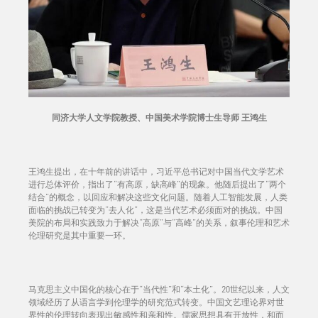
同济大学人文学院教授、中国美术学院博士生导师 王鸿生
王鸿生提出，在十年前的讲话中，习近平总书记对中国当代文学艺术
进行总体评价，指出了“有高原，缺高峰”的现象。他随后提出了“两个
结合”的概念，以回应和解决这些文化问题。随着人工智能发展，人类
面临的挑战已转变为“去人化”，这是当代艺术必须面对的挑战。中国
美院的布局和实践致力于解决“高原”与“高峰”的关系，叙事伦理和艺术
伦理研究是其中重要一环。
马克思主义中国化的核心在于“当代性”和“本土化”。20世纪以来，人文
领域经历了从语言学到伦理学的研究范式转变。中国文艺理论界对世
界性的伦理转向表现出敏感性和亲和性。儒家思想具有开放性，和而