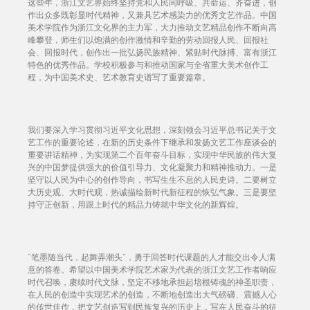
这些年，浙江文艺界始终坚持党和人民同呼吸、共命运、齐奋进，创
作出众多既彰显时代精神，又兼具艺术感染力的优秀文艺作品。中国
美术学院作为浙江文化界的主力军，大力推动文艺精品创作不断向高
峰攀登，师生们以饱满的创作激情和辛勤的劳动回报人民、回报社
会、回报时代，创作出一批弘扬民族精神、紧贴时代脉搏、富有浙江
特色的优秀作品。学校积极参与和推动国家与全省重大美术创作工
程，为中国美术史、艺术教育史谱写了重要篇章。
我们要深入学习贯彻习近平文化思想，深刻领会习近平总书记关于文
艺工作的重要论述，在新的历史条件下继承和发扬文艺工作座谈会的
重要讲话精神，为实现第二个百年奋斗目标，实现中华民族的伟大复
兴的中国梦提供强大的价值引导力、文化凝聚力和精神推动力。一是
坚守以人民为中心的创作导向，书写生生不息的人民史诗。二要树立
大历史观、大时代观，热诚描绘新时代新征程的恢弘气象。三是要坚
持守正创新，用跟上时代的精品力铸就中华文化的新辉煌。
“笔墨随当代，起舞弄潮头”，勇于回答时代课题的人才能交出令人满
意的答卷。希望以中国美术学院艺术家为代表的浙江文艺工作者响应
时代召唤，赓续时代文脉，坚定不移地承担起培根铸魂的神圣职责，
在人民的创造中实现艺术的创造，不断地创造出大气磅礴、震撼人心
的传世佳作，把文艺创造写到民族复兴的历史上，写在人民奋斗的征