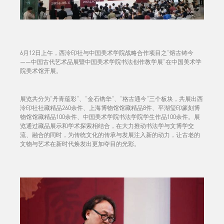
6月12日上午，西泠印社与中国美术学院战略合作项目之“熔古铸今
——中国古代艺术品展暨中国美术学院书法创作教学展”在中国美术学
院美术馆开展。
展览共分为“丹青蕴彩”、“金石镌华”、“格古通今”三个板块，共展出西
泠印社社藏精品260余件、上海博物馆馆藏精品8件、平湖玺印篆刻博
物馆馆藏精品100余件、中国美术学院书法学院学生作品100余件。展
览通过藏品展示和学术探索相结合，在大力推动书法学与文博学交
流、融合的同时，为传统文化的传承与发展注入新的动力，让古老的
文物与艺术在新时代焕发出更加夺目的光彩。