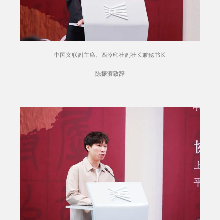
中国文联副主席、西泠印社副社长兼秘书长
陈振濂致辞