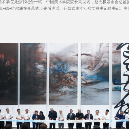
），中国美术学院党委书记金一斌，中国美术学院院长高世名，赵无极基金会总监扬·
克•德•维尔潘在开幕式上先后讲话。开幕式由浙江省文联书记处书记、中