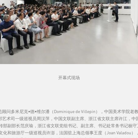
开幕式现场
），展览总顾问多米尼克•德•维尔潘（Dominique de Villepin），中
ao)，文化和旅游部艺术司一级巡视员周汉萍，中国文联副主席、浙江省文联主席
传部副部长范庆瑜，浙江省文联党组书记、副主席、书记处常务书记杨守
和旅游厅一级巡视员许澎，法国驻上海总领事王度（Joan Valado