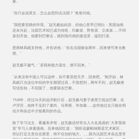
窗。
“你只会说英文，怎么会想到去法国？”爸爸问他。
“我想要安静的环境。”赵无极如此回，但他心里早已明白：美国油画
还未兴起，法国艺术却已成为传统，印象派、野兽派、立体派……不同
派别齐放。他要到巴黎去，跳到现代画的激流里，猛烈打滚。
恩师林风眠支持他，并告诉他：“你去法国镀金两年，回来便可来当教
授。”
赵无极不服气：“若我有能力谋生，便不回来。”
“从来没有中国人可以这样，你不要异想天开，回来吧。”刚开始，林
风眠只当这位年轻的学生期望过高，不曾想到，两年不到，赵无极便
写信告知，不回国了，他要留在巴黎。
1948年，经过36天的远洋航行后，赵无极与妻子谢景兰抵达巴黎，在
卢浮宫，他终于见到了塞尚、马蒂斯、毕加索……这些他过去只能在明
信片和杂志中才能看到的作品。
除了学习法文、看遍美术馆，赵无极还经常出入大名鼎鼎的“大茅屋画
室”学习人体素描画。后来他回忆道：“我听说蒙帕纳斯是艺术家区，
所以打定主意住在那里，绝不住别的地方。……因为法国艺术杂志里常