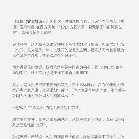
《无题（黄金城市）》
为其这一时期风格代表，1954年美国杂志《生
活》发表专题“在西方风靡一时的东方艺术家：赵无极画中的诗意世
界”，该作占据最大篇幅。
在作品中，赵无极将威尼斯地标圣马可大教堂（顶部）和威尼斯广场
（中间）风光融为一体，以瑰丽的金色为主调，建筑从海市蜃楼般的
蓝色薄雾中浮现，映于暗红色的光环中。
西方透视原则隐退，取而代之的是中国古典构图，及“金碧山水”般的
重彩形式，让人不由想起唐代王维的《辋川图》。
此后，赵无极与巴黎重要画廊签约，走上国际舞台，高兴的他将画作
寄给恩师林风眠，林风眠却告诉他：“你毕竟是个中国画家，不可能在
外国人的地方画外国人的画而成名。”
不想成为“二流克利”的赵无极决定往前走。
最重要的转变，则是对形象的抛弃，风景主体渐渐消失，取而代之的
则是隐喻性的“文字”。
如赵无极自己所说，他的画变得无法解读，静物和花朵不再存在，他