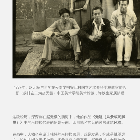
1939年，赵无极与同学在云南昆明安江村国立艺术专科学校教室前合
影（前排左二为赵无极）中国美术学院美术馆藏，许铁生家属捐赠
这段经历，深深刻在赵无极的脑海中，他的作品
《无题（风景或高脚
屋）》
中的吊脚楼代表的便是云南、四川地区常见的民居建筑风格。
在画中，人物坐在设计独特的吊脚楼顶层，或是发呆，抑或是眺望远
方。恰如非洲之于毕加索，塔希提岛之于高更，赵无极以古老原始的