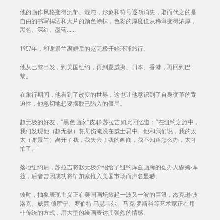
他的画作风格变得沉郁、混沌，形象和符号逐渐消失，取而代之的是
自由的书写挥洒和大片的颜色涂抹，色彩的厚度也从稀薄变得浓厚，
黑色、深红、墨蓝……
1957年，和谢景兰离婚后的赵无极开始环球旅行。
他从巴黎出发，到美国纽约，再到夏威夷、日本、香港，再回到巴
黎。
在旅行期间，他看到了改变的世界，这也让他意识到了自身变革的紧
迫性，他急切地想要摆脱已陷入的僵局。
赵无极的好友，“黑色画家”皮耶·苏拉吉如此回忆道：“在纽约之旅中，
我们发现他（赵无极）将悲伤淹没在威士忌中。他和我们说，我的太
太（谢景兰）离开了我，我失去了我的画商，我不知道怎么办，太可
怕了。”
落地纽约后，苏拉吉将赵无极介绍给了纽约库兹画廊的创办人森姆·库
兹，后者曾因成功将毕加索推入美国市场而声名显赫。
彼时，抽象表现主义正在美国画坛掀起一波又一波的巨浪，杰克逊·波
洛克、威廉·德库宁、罗伯特·马瑟韦尔、马克·罗斯科等艺术家正在用
非传统的方式，用大型的绘画表达其强烈的情感。