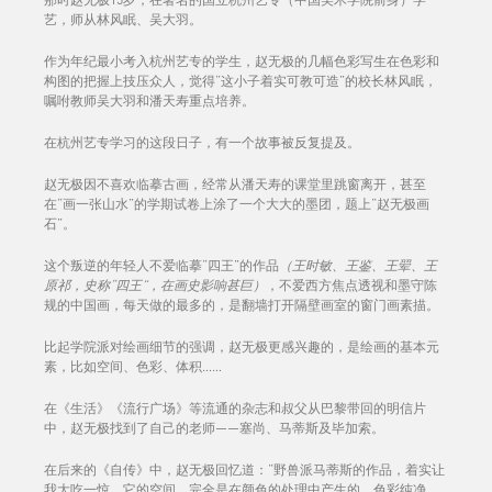
艺，师从林风眠、吴大羽。
作为年纪最小考入杭州艺专的学生，赵无极的几幅色彩写生在色彩和
构图的把握上技压众人，觉得“这小子着实可教可造”的校长林风眠，
嘱咐教师吴大羽和潘天寿重点培养。
在杭州艺专学习的这段日子，有一个故事被反复提及。
赵无极因不喜欢临摹古画，经常从潘天寿的课堂里跳窗离开，甚至
在“画一张山水”的学期试卷上涂了一个大大的墨团，题上“赵无极画
石”。
这个叛逆的年轻人不爱临摹“四王”的作品
（王时敏、王鉴、王翚、王
原祁，史称“四王”，在画史影响甚巨）
，不爱西方焦点透视和墨守陈
规的中国画，每天做的最多的，是翻墙打开隔壁画室的窗门画素描。
比起学院派对绘画细节的强调，赵无极更感兴趣的，是绘画的基本元
素，比如空间、色彩、体积……
在《生活》《流行广场》等流通的杂志和叔父从巴黎带回的明信片
中，赵无极找到了自己的老师——塞尚、马蒂斯及毕加索。
在后来的《自传》中，赵无极回忆道：“野兽派马蒂斯的作品，着实让
我大吃一惊。它的空间，完全是在颜色的处理中产生的。色彩纯净，