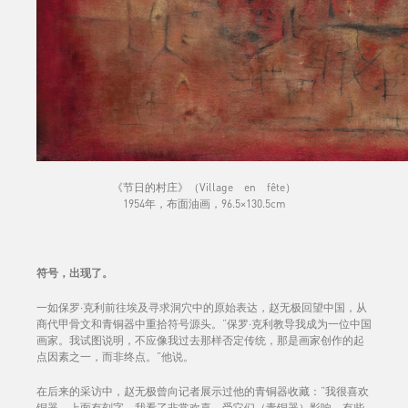
《节日的村庄》（Village en fête）
1954年，布面油画，96.5×130.5cm
符号，出现了。
一如保罗·克利前往埃及寻求洞穴中的原始表达，赵无极回望中国，从
商代甲骨文和青铜器中重拾符号源头。“保罗·克利教导我成为一位中国
画家。我试图说明，不应像我过去那样否定传统，那是画家创作的起
点因素之一，而非终点。”他说。
在后来的采访中，赵无极曾向记者展示过他的青铜器收藏：“我很喜欢
铜器，上面有刻字，我看了非常欢喜。受它们（青铜器）影响，有些