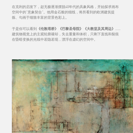
在克利的启发下，赵无极逐渐摆脱40年代的具象风格，开始探求画布
空间中的“意象契合”。他用金石般的细线，将所看到的欧洲建筑提
炼、勾画于细致丰富的背景色彩上。
于是你可以看到
《伦敦塔桥》《巴黎圣母院》《大教堂及其周边》
……
建筑物视觉上的主观轮廓褪却，失去重量和体积，只剩下直线和裂痕
在昏暗变换的光线中若隐若现，漂浮在虚幻的空间中。