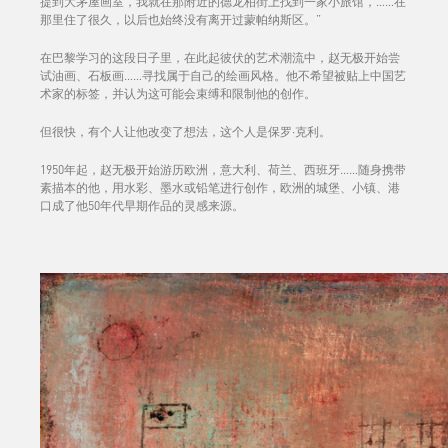
提到大茅屋画室，我就在那附近的德龙柏街上找到一家小旅馆，……在
那里住了很久，以后也始终没有离开过蒙帕纳斯区。”
在巴黎学习的这段日子里，在此起彼伏的艺术潮流中，赵无极开始尝
试油画、石板画……寻找属于自己的绘画风格。他不希望被贴上中国艺
术家的标签，并认为这可能会束缚和限制他的创作。
但很快，有个人让他改变了想法，这个人是保罗·克利。
1950年起，赵无极开始游历欧洲，意大利、荷兰、西班牙……随身携带
素描本的他，用水彩、墨水或铅笔进行创作，欧洲的城堡、小镇、港
口成了他50年代早期作品的灵感来源。