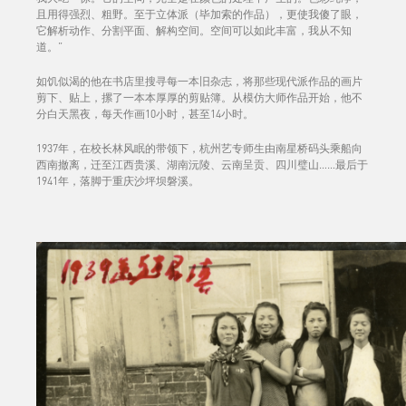
且用得强烈、粗野。至于立体派（毕加索的作品），更使我傻了眼，
它解析动作、分割平面、解构空间。空间可以如此丰富，我从不知
道。”
如饥似渴的他在书店里搜寻每一本旧杂志，将那些现代派作品的画片
剪下、贴上，摞了一本本厚厚的剪贴簿。从模仿大师作品开始，他不
分白天黑夜，每天作画10小时，甚至14小时。
1937年，在校长林风眠的带领下，杭州艺专师生由南星桥码头乘船向
西南撤离，迁至江西贵溪、湖南沅陵、云南呈贡、四川璧山……最后于
1941年，落脚于重庆沙坪坝磐溪。