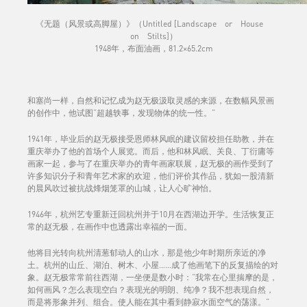
《无题（风景或高脚屋）》（Untitled [Landscape or House
on Stilts]）
1948年，布面油画，81.2×65.2cm
和塞尚一样，自然和记忆成为赵无极汲取灵感的来源，在数幅风景画
的创作中，他试图“超越轶事，发现物体的统一性。”
1941年，毕业后的赵无极接受恩师林风眠的建议留校担任助教，并在
重庆举办了他的首场个人展览。而后，他和林风眠、关良、丁衍庸等
画家一起，参与了在重庆举办的青年画家联展，赵无极的画作受到了
许多知识分子和青年艺术家的欢迎，他们评价其作品，犹如一股清新
的晨风吹过被抗战烽烟笼罩的山城，让人心旷神怡。
1946年，杭州艺专重新迁回杭州并于10月在西湖边开学。生活恢复正
常的赵无极，在画作中也透露出幸福的一面。
他将目光转向杭州清葱郁动人的山水，那是他少年时期所亲近的净
土。杭州的山丘、湖泊、树木、小屋……成了他画笔下的反复描绘的对
象。赵无极常常前往西湖，一坐便是数小时：“我常在心里揣摩的是，
如何画风？怎么表现空白？表现光的明朗、纯净？我不想表现自然，
而是将形象并列、组合。使人能在其中看到静寂水面空气的荡漾。”