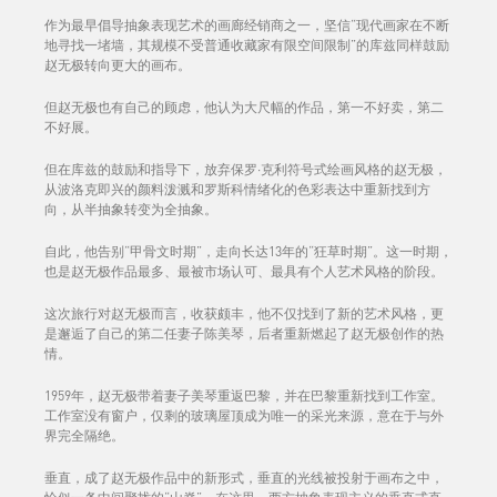
作为最早倡导抽象表现艺术的画廊经销商之一，坚信“现代画家在不断
地寻找一堵墙，其规模不受普通收藏家有限空间限制”的库兹同样鼓励
赵无极转向更大的画布。
但赵无极也有自己的顾虑，他认为大尺幅的作品，第一不好卖，第二
不好展。
但在库兹的鼓励和指导下，放弃保罗·克利符号式绘画风格的赵无极，
从波洛克即兴的颜料泼溅和罗斯科情绪化的色彩表达中重新找到方
向，从半抽象转变为全抽象。
自此，他告别“甲骨文时期”，走向长达13年的“狂草时期”。这一时期，
也是赵无极作品最多、最被市场认可、最具有个人艺术风格的阶段。
这次旅行对赵无极而言，收获颇丰，他不仅找到了新的艺术风格，更
是邂逅了自己的第二任妻子陈美琴，后者重新燃起了赵无极创作的热
情。
1959年，赵无极带着妻子美琴重返巴黎，并在巴黎重新找到工作室。
工作室没有窗户，仅剩的玻璃屋顶成为唯一的采光来源，意在于与外
界完全隔绝。
垂直，成了赵无极作品中的新形式，垂直的光线被投射于画布之中，