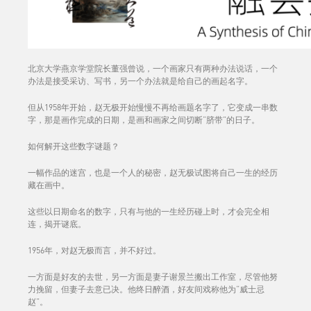
北京大学燕京学堂院长董强曾说，一个画家只有两种办法说话，一个
办法是接受采访、写书，另一个办法就是给自己的画起名字。
但从1958年开始，赵无极开始慢慢不再给画题名字了，它变成一串数
字，那是画作完成的日期，是画和画家之间切断“脐带”的日子。
如何解开这些数字谜题？
一幅作品的迷宫，也是一个人的秘密，赵无极试图将自己一生的经历
藏在画中。
这些以日期命名的数字，只有与他的一生经历碰上时，才会完全相
连，揭开谜底。
1956年，对赵无极而言，并不好过。
一方面是好友的去世，另一方面是妻子谢景兰搬出工作室，尽管他努
力挽留，但妻子去意已决。他终日醉酒，好友间戏称他为“威士忌
赵”。