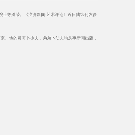
院士等殊荣。《澎湃新闻·艺术评论》近日陆续刊发多
在南京。他的哥哥卜少夫，弟弟卜幼夫均从事新闻出版，