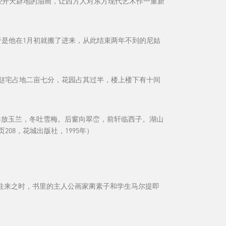
些开天辟地的油画，让西方人对东方现代艺术作一重新
于是他在1月初就搬了进来，从此结束两年不到的尼姑
赵宅占地二亩七分，花园占其过半，楼上楼下有十间
春放玉兰，冬吐雪梅。后窗向翠峦，前轩临西子。湖山
08，花城出版社，1995年）
频繁往来之时，书里的主人公画家蔺素子和学生马尔提即