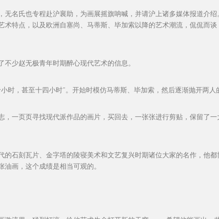
画展，无名氏也专程赴沪襄助，为画展摇旗呐喊，并请沪上诸多媒体报道介
艺术特点，以及欧洲自塞尚、马蒂斯、毕加索以降的艺术潮流，侃侃而谈
了不少赵无极青年时期醉心现代艺术的信息。
十小时，甚至十四小时”。开始时模仿马蒂斯、毕加索，然后逐渐抛开两人
志，一页页寻找现代派作品的画片，买回去，一张张进行剪贴，保留了一
代的石刻瓦片、金字塔的陵寝美术和文艺复兴时期诸位大家的名作，他都博
张油画，这个成绩是相当可观的。