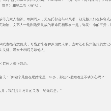
、野兽》和第二卷《海艳》。
赐等几家人相识。每到周末，无名氏都会与林风眠、赵无极夫妇在林宅或
而融洽。文艺人士刚刚饱受抗战的磨难而相聚在一起，弥觉生命的宝贵，
风眠也很有意促成，可惜后来各种原因而未果。当时还有杭州某报的女记
失良机。潘女士稍后另嫁他人。
和赵家人都很熟悉。
名氏：“你独个儿住在尼姑庵里一年多，那些小尼姑难道不动芳心吗？”
之古井，我们是井与井的关系，绝无后患。”