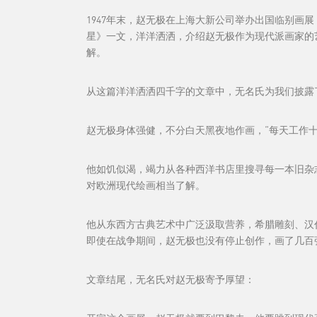
1947年末，赵无极在上海大新公司举办出国临别
星》一文，洋洋洒洒，介绍赵无极作为现代派画家的
解。
从这篇洋洋洒洒四千字的文章中，无名氏为我们披露
赵无极身体强健，不分白天黑夜地作画，“每天工作
他如饥似渴，竭力从各种西洋书店里搜寻每一本旧杂
对欧洲现代绘画相当了解。
他从东西方古典艺术中广泛汲取营养，希腊雕刻、汉
即使在战争期间，赵无极也没有停止创作，画了几百
文章结尾，无名氏对赵无极寄予厚望：