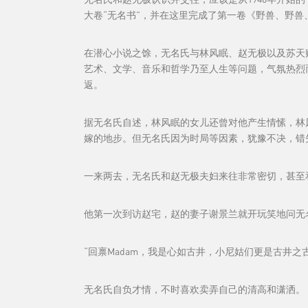
大卷“无名书”，并在这里完成了第一卷《野兽、野兽
在潜心小说之馀，无名氏与林风眠、赵无极以及苏天
艺术、文学、音乐和哲学乃至人生等问题，气氛热烈
返。
据无名氏自述，林风眠的女儿还曾对他产生情愫，林
嫁的地步。但无名氏因为时局等因素，犹豫不决，错
一来两去，无名氏和赵无极夫妇来往非常密切，甚至
他第一次到访赵宅，赵的妻子谢景兰就开玩笑地问无
“回禀Madam，我是心如古井，小尼姑们更是古井
无名氏自负才情，不时喜欢卖弄自己的清高和潇洒。