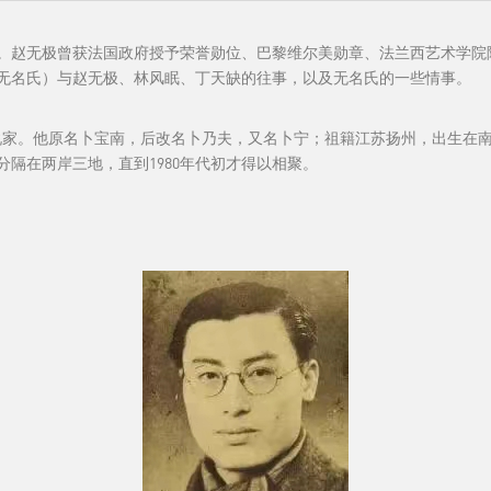
年。赵无极曾获法国政府授予荣誉勋位、巴黎维尔美勋章、法兰西艺术学院
无名氏）与赵无极、林风眠、丁天缺的往事，以及无名氏的一些情事。
浪漫小说家。他原名卜宝南，后改名卜乃夫，又名卜宁；祖籍江苏扬州，出生
隔在两岸三地，直到1980年代初才得以相聚。