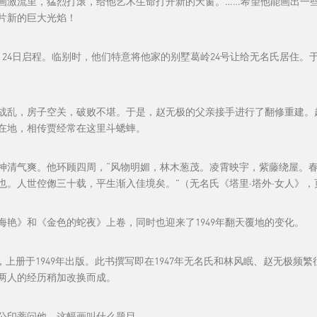
画激流里，猛烈打滚，给他艺术生命打开新的天窗。……希望他能画出一
片新的巨大光焰！
24日启程。临别时，他们特意将他家的别墅葛岭24号让给无名氏居住。
战乱，房子空关，破败不堪。于是，赵无极的父亲接手进行了翻修重建。
在地，相传贾经常在这里斗蟋蟀。
神清气爽。他环顾四周，“风物明媚，林木葱茂。凌霄映宇，紫藤绕屋。
人世倥偬三十载，平生渐入佳境矣。”（无名氏《塔里·塔外·女人》，页2
艳》和《金色的蛇夜》上卷，同时也迎来了1949年翻天覆地的变化。
，上册于1949年出版。此书撰写即在1947年无名氏和林风眠、赵无极
两人的经历稍加改换而成。
公印蒂问他，这幅画叫什么题目。