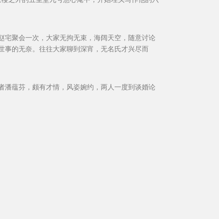
赵宅聚会一次，大家无拘无束，海阔天空，随意讨论
世事的无奈。往往大家聊到深宵，无名氏才兴尽而
者潘蕴芬，颇有才情，风姿婉约，两人一度到谈婚论