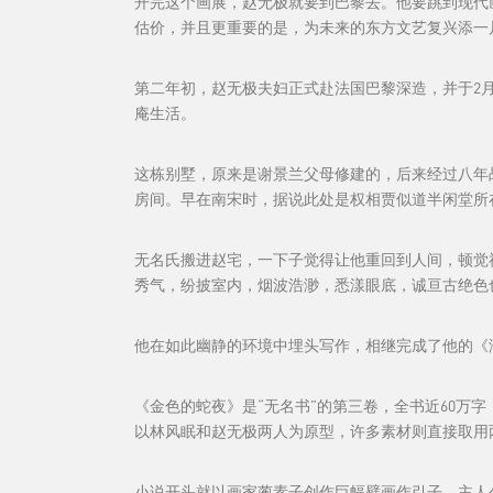
开完这个画展，赵无极就要到巴黎去。他要跳到现代
估价，并且更重要的是，为未来的东方文艺复兴添一
第二年初，赵无极夫妇正式赴法国巴黎深造，并于2月
庵生活。
这栋别墅，原来是谢景兰父母修建的，后来经过八年
房间。早在南宋时，据说此处是权相贾似道半闲堂所
无名氏搬进赵宅，一下子觉得让他重回到人间，顿觉
秀气，纷披室内，烟波浩渺，悉漾眼底，诚亘古绝色也。
他在如此幽静的环境中埋头写作，相继完成了他的《海
《金色的蛇夜》是“无名书”的第三卷，全书近60万字
以林风眠和赵无极两人为原型，许多素材则直接取用
小说开头就以画家蔺素子创作巨幅壁画作引子，主人