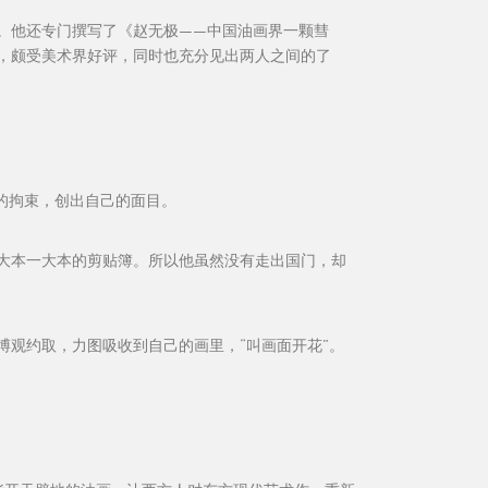
绍。他还专门撰写了《赵无极——中国油画界一颗彗
，颇受美术界好评，同时也充分见出两人之间的了
的拘束，创出自己的面目。
大本一大本的剪贴簿。所以他虽然没有走出国门，却
观约取，力图吸收到自己的画里，“叫画面开花”。