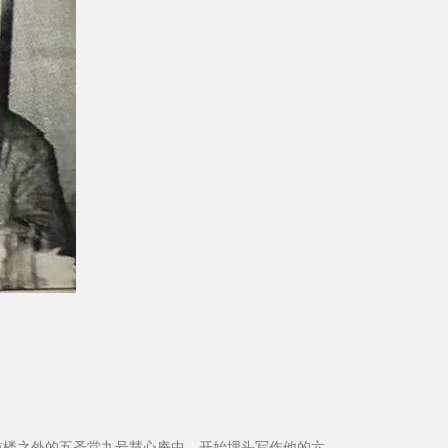
居鼓楼之外的五圣堂九号慧心庵中，开始埋头写作他的六