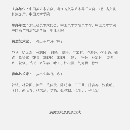
主办单位：
中国美术家协会、浙江省文学艺术界联合会、浙江省文化
和旅游厅、中国美术学院
承办单位：
浙江省美术家协会、中国美术学院美术馆、中国美术学院
中国画与书法艺术学院、浙江画院
特邀艺术家：
（按出生年月排序）
范扬、徐龙森、张志民 、何曦 、陈平、何加林、卢禹舜、何士扬、茹
峰、马锋辉、张捷、莫晓松、李晓柱、郑力、张铨、林海钟 、盛天
晔、花俊、丘挺、张迎春、叶芃、杜松儒、刘海勇、徐钢
青年艺术家：
（按出生年月排序）
韩斌、林爱国、陈雷、黄佳茂、陈明坤、王开通、陈赛赛、沈晓明、
宋帅、蔺洁青、张大箴、李杨、张淳澈、范阳子、钟志宏
展览预约及购票方式