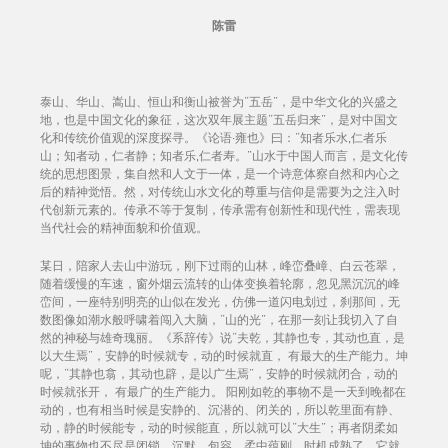
陈雷
泰山、华山、嵩山、恒山和衡山被誉为“五岳”，是中华文化的兴盛之
地，也是中国文化的象征，这次双年展主题“五岳归来”，是对中国文
化和传统价值观的深度探寻。《论语·雍也》曰：“知者乐水,仁者乐
山；知者动，仁者静；知者乐,仁者寿。”山水于中国人而言，是文化传
统的思想图景，集自然和人文于一体，是一个诗意体察自然和内心之
后的精神觉悟。然，对传统山水文化的尊重与信仰是需要为之注入时
代创新元素的。传承不等于复制，传承需有创新性和现代性，需表现
当代社会的精神面貌和价值观。
某日，陪家人去山中游玩，刚下过雨的山林，峰峦叠嶂、白云苍翠，
随着缓慢的车速，窗外烟云流转的山体变换着轮廓，忽见黑沉沉的峰
峦间，一座特别明亮的山似在发光，仿佛一道闪电划过，刹那间，无
数图像如潮水般呼啸着闯入大脑，“山的光”，在那一刻让我切入了自
然的神秘与雄奇瑰丽。《系辞传》说“夫乾，其静也专，其动也直，是
以大生焉”，安静的时候就专，动的时候就直， 有最大的生产能力。坤
呢，“其静也翕，其动也辟，是以广生焉”，安静的时候就闭合，动的
时候就张开， 有最广的生产能力。 阳刚如乾的事物不是一天到晚都在
动的，也有相当时候是安静的、沉潜的、闭关的，所以乾里面有静、
动，静的时候能专，动的时候能直，所以就可以“大生”；再者阴柔如
坤的事物也不尽是闭锁、沉默、包容，柔中蕴刚，时机成熟了，它就