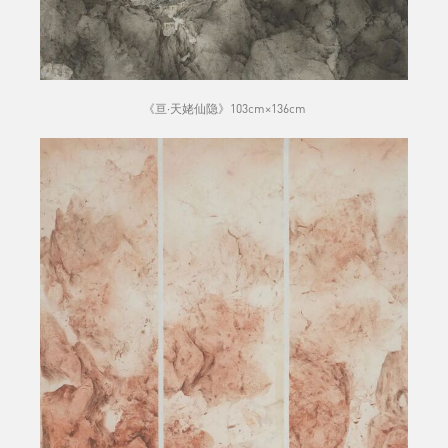
《亘·天姥仙隐》103cm×136cm