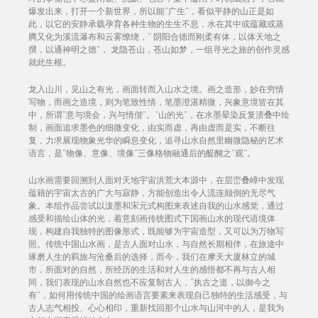
爆发出来，打开一个新世界，所以能“广生”，看似平静的山正是如
此，以它的安静承载孕育各种生物的生生不息，水在其中或蕴藏或蒸
腾又化为溪流瀑布和云雾缭绕，“ 阴阳合德而刚柔有体，以体天地之
撰，以通神明之德”， 龙隐苍山，苍山如梦，一组寻光之旅的创作灵感
就此生根。
龙入山川，见山之有光，画面转而入山水之境。画之造形，妙在穷情
写物，而画之造境，则为笔致性情，笔墨澄湛精微，兴象意境皆在其
中，所谓“意与境会，兴与情偕”。“山的光”，在水墨晕染反复渍叠中绘
制，画面追求墨色的细微变化，由实而虚，再由虚而是实，不断往
复，力求展现物象光华的瞬息变化，追寻山水自然里幽微隐秘的艺术
语言，是“物像、意像、境像”三像格物融通后的醍醐之“观”。
山水画需要回溯到人面对天地宇宙洪荒大本源中，在层峦叠嶂中发现
蕴籍的宇宙太古的广大与寂静，方能创造出令人流连颠倒的无尽气
象。本组作品尝试以泼墨和宋元式构图来表述自我的山水感觉，通过
感受和描绘山体的光，着意刻画传统图式下国画山水的现代语境体
现，构建自我独特的图像形式，既能够为宇宙造型，又可以为万物写
照。传统中国山水画，是古人面对山水，与自然长期相伴，在旅途中
琢磨人生的羁旅与沧桑后的选择，而今，我们在摩天大厦林立的城
市，所面对的自然，所经历的生活和对人生的感悟都不再与古人相
同，我们表现的山水自然也不应复制古人，“执古之道，以御今之
有”，如何用传统中国的绘画语言要素来表现自己独特的生活感受，与
古人志气相投、心心相印，重新找回那个山水与山河中的人，是我为