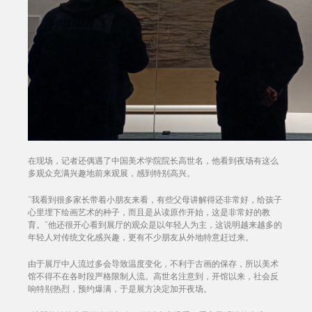
在现场，记者还偶遇了中国美术学院院长高世名，他看到夜场有这么
多观众充满兴趣地前来观展，感到特别高兴。
“我看到很多家长带着小朋友来看，有些父母讲解得还非常好，给孩子
心里埋下绘画艺术的种子，而且是从读原作开始，这是非常好的教
育。”他还很开心看到展厅的观众是以年轻人为主，这说明越来越多的
年轻人对传统文化感兴趣，更有不少朋友从外地特意赶过来。
由于展厅中人流过多会导致温度变化，不利于古画的保存，所以美术
馆不得不在各时段严格限制人流。高世名注意到，开馆以来，社会反
响特别热烈，预约爆满，于是展方决定加开夜场。