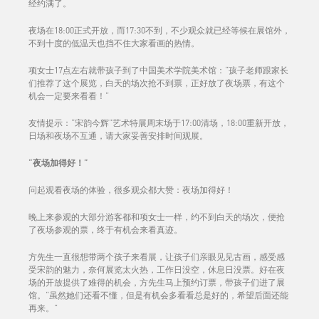
经约满了。
夜场在18:00正式开放，而17:30不到，不少观众就已经等候在展馆外，
不到十度的低温天也挡不住大家看画的热情。
项女士17点左右就带孩子到了中国美术学院美术馆：“孩子老师跟家长
们推荐了这个展览，白天的场次抢不到票，正好放了夜场票，有这个
机会一定要来看看！”
友情提示：“宋韵今辉”艺术特展周末场于17:00清场，18:00重新开放，
日场和夜场不互通，请大家妥善安排时间观展。
“夜场加得好！”
问起观看夜场的体验，很多观众都大赞：夜场加得好！
晚上来参观的大部分游客都和项女士一样，约不到白天的场次，便抢
了夜场参观的票，终于有机会来看真迹。
方先生一直很想带两个孩子来看展，让孩子们亲眼见见古画，感受感
受宋韵的魅力，奈何展览太火热，工作日没空，休息日没票。好在夜
场的开放提供了难得的机会，方先生马上预约订票，带孩子们进了展
馆。“虽然她们还看不懂，但是有机会多看看总是好的，希望后面还能
再来。”