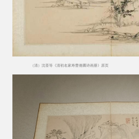
（清）沈荃等《清初名家寿曹倦圃诗画册》原页