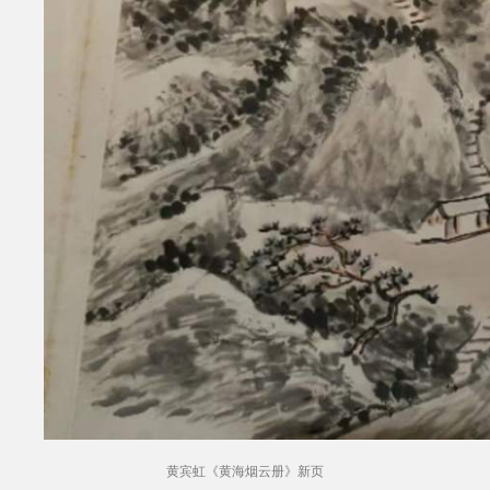
黄宾虹《黄海烟云册》新页