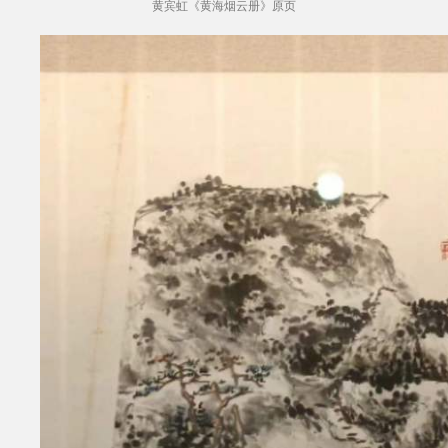
黄宾虹《黄海烟云册》原页