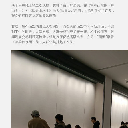
两个人在晚上第二次观展，弥补了白天的遗憾。在《富春山居图（剩
山图）》和《四景山水图》两大“流量top”周围，人流明显少了许多，
观众们可以更从容地欣赏画作。
其实，每个场次的限流人数固定，而白天的场次中间不做清场，所以
到下午的时候，人流累积，大家会感到更拥挤一些。相比较而言，晚
间观展会感到稍宽松些，但是展厅仍然满满当当。在另一“顶流”李唐
《濠梁秋水图》前，人群仍然排起了长队。