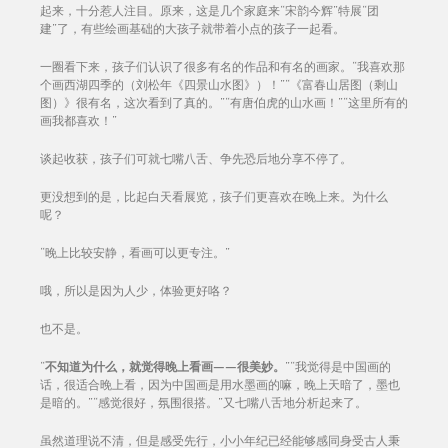
起来，十分惹人注目。原来，这是几个家庭来“宋韵今辉”特展“团
建”了，有些绘画基础的大孩子就带着小点的孩子一起看。
一圈看下来，孩子们认识了很多有名的作品和有名的画家。“我喜欢那
个画西湖四季的（刘松年《四景山水图》）！”“《富春山居图（剩山
图）》很有名，这次看到了真的。”“有唐伯虎的山水画！”“这里所有的
画我都喜欢！”
谈起收获，孩子们可就七嘴八舌、争先恐后地分享不停了。
更没想到的是，比起白天看展览，孩子们更喜欢在晚上来。为什么
呢？
“晚上比较安静，看画可以更专注。”
哦，所以是因为人少，体验更好咯？
也不是。
“
不知道为什么，就觉得晚上看画——很美妙。
”“我觉得是中国画的
话，很适合晚上看，因为中国画是用水墨画的嘛，晚上天暗了，墨也
是暗的。”“感觉很好，氛围很搭。”又七嘴八舌地分析起来了。
虽然道理说不清，但是感受先行，小小年纪已经能够感同身受古人秉