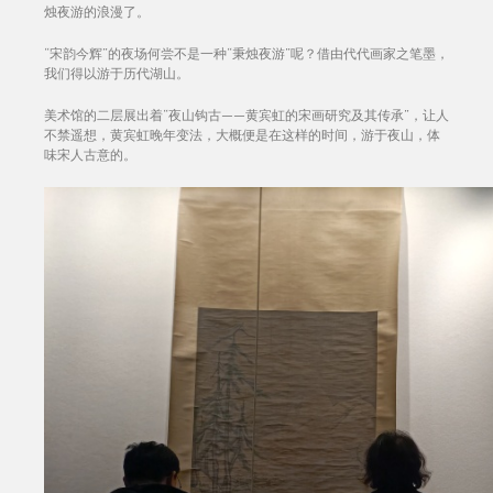
烛夜游的浪漫了。
“宋韵今辉”的夜场何尝不是一种“秉烛夜游”呢？借由代代画家之笔墨，
我们得以游于历代湖山。
美术馆的二层展出着“夜山钩古——黄宾虹的宋画研究及其传承”，让人
不禁遥想，黄宾虹晚年变法，大概便是在这样的时间，游于夜山，体
味宋人古意的。