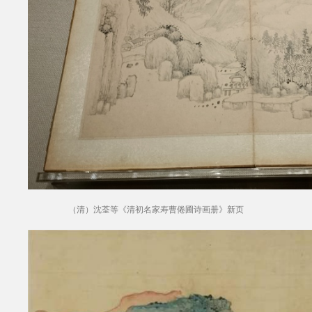
（清）沈荃等《清初名家寿曹倦圃诗画册》新页