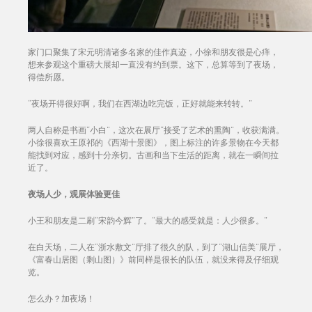
家门口聚集了宋元明清诸多名家的佳作真迹，小徐和朋友很是心痒，
想来参观这个重磅大展却一直没有约到票。这下，总算等到了夜场，
得偿所愿。
“夜场开得很好啊，我们在西湖边吃完饭，正好就能来转转。”
两人自称是书画“小白”，这次在展厅“接受了艺术的熏陶”，收获满满。
小徐很喜欢王原祁的《西湖十景图》，图上标注的许多景物在今天都
能找到对应，感到十分亲切。古画和当下生活的距离，就在一瞬间拉
近了。
夜场人少，观展体验更佳
小王和朋友是二刷“宋韵今辉”了。“最大的感受就是：人少很多。”
在白天场，二人在“浙水敷文”厅排了很久的队，到了“湖山信美”展厅，
《富春山居图（剩山图）》前同样是很长的队伍，就没来得及仔细观
览。
怎么办？加夜场！