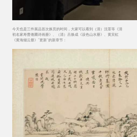
今天也是三件展品首次换页的时间，大家可以看到（清）沈荃等《清
初名家寿曹倦圃诗画册》、（清）吕焕成《设色山水册》、黄宾虹
《黄海烟云册》“更新”的新章节：