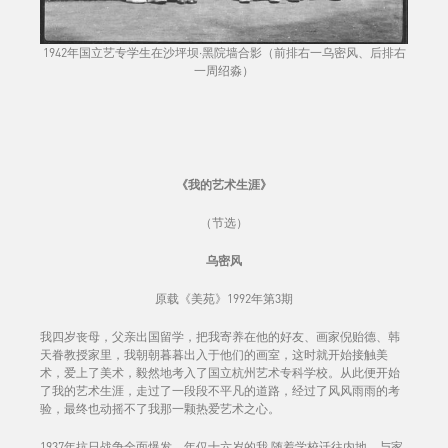
1942年国立艺专学生在沙坪坝·黑院墙合影（前排右一乌密风、后排右
一周绍淼）
《我的艺术生涯》
（节选）
乌密风
原载《美苑》1992年第3期
我四岁丧母，父亲出国留学，把我寄养在他的好友、画家倪贻德、韩
天眷教授家里，我朝朝暮暮出入于他们的画室，这时就开始接触美
术，爱上了美术，毅然地考入了国立杭州艺术专科学校。从此便开始
了我的艺术生涯，走过了一段段不平凡的道路，经过了风风雨雨的考
验，最终也动摇不了我那一颗热爱艺术之心。
1937年抗日战争全面爆发，年仅十六岁的我,随着学校迁往内地，与家