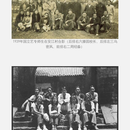
1939年国立艺专师生在安江村合影（后排右六滕固校长、后排左三乌
密风、前排右二周绍淼）