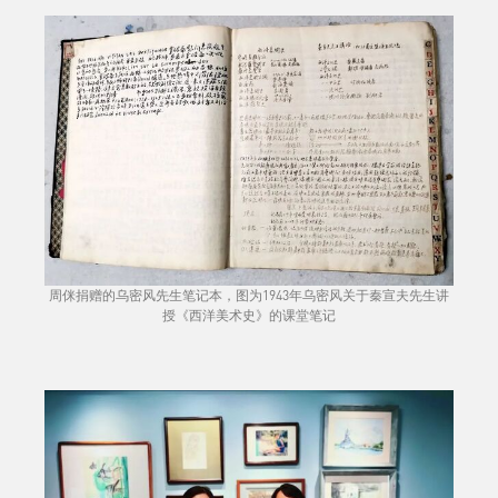
周侎捐赠的乌密风先生笔记本，图为1943年乌密风关于秦宣夫先生讲
授《西洋美术史》的课堂笔记