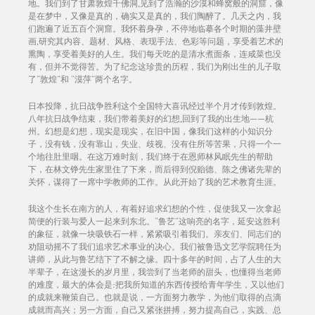
地。我们到了甘肃敦煌千佛洞,见到了浩瀚的沙漠和蜂窝般的洞窟，像
是在梦中，又像是真的，确实又是真的，我们陶醉了。几天之内，我
们跑遍了近五百个洞窟。我怀着身孕，不停地临摹各个时期的藻井壁
画,研究其内容、题材、风格、表现手法、色彩等问题，享受着艺术的
熏陶，享受着美好的人生。我们每天吃的是清水煮面条，连咸菜也没
有，但并不觉得苦。为了纪念这珍贵的历程，我们为刚出生的儿子取
了“敦煌”和 “漠萍”两个名字。
日本投降，抗日战争胜利这个全国特大喜讯经过半个月才传到敦煌。
八年抗日战争结束，我们带着美好的幻想,回到了我的出生地——杭
州。幻想是幻想，现实是现实，在旧中国，像我们这样的小知识分
子，没有钱，没有靠山，失业、歧视、没有住所等苦果，只得一个一
个地往肚里咽。在这万难时刻，我们终于在恩师林风眠先生的帮助
下，在林文铮先生家里住了下来，而后得到倪贻德、陈之佛诸先辈的
关怀，谋得了一席中学教师的工作。从此开始了我的艺术教育生涯。
我这个生长在南方的人，有着好追求幻想的个性，促使我又一次拿起
简便的行装与爱人一起来到东北。“鲁艺”这响亮的名字，延安这胜利
的象征，就像一块吸铁石一样，紧紧吸引着我们。亲友们、同志们的
劝阻动摇不了我们追求艺术事业的决心。我们被鲁迅文艺学院聘任为
讲师，从此与鲁艺结下了不解之缘。四十多年的时间，占了人生的大
半辈子，在这漫长的岁月里，我尝到了当老师的甜头，也懂得当老师
的难度，最大的体会是:把我所知道的东西传授给青年学生，又以他们
的成就来鞭策自己。也就是说，一方面努力教学，为他们取得的点滴
成就而高兴；另一方面，自己又紧张拼搏，努力提高自己，实践、总