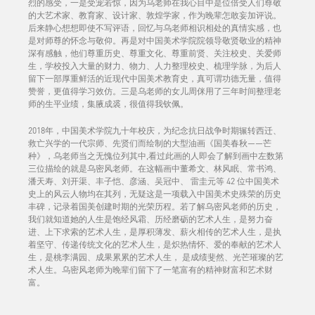
烈的感受，一是受宠若惊，因为乌老师在我心目中是位倍受人们尊敬
的大艺术家、教育家、设计家、敦煌学家，作为晚辈怎敢妄加评说。
后来静心想想即使不写评语，回忆与乌老师相识相处的真情实感，也
是对师尊的怀念与敬仰。再是对中国美术学院院领导敬贤敬业的精神
深有感触，他们尊重历史、尊重文化、尊重前贤、关注校史、关爱师
生，学校投入大量的财力、物力、人力整理校史、梳理学脉，为后人
留下一部厚重鲜活的近现代中国美术教育史，真可谓功德无量，值得
赞誉，更值得学习效仿。三是乌老师的女儿周侎用了三年时间整理老
师的生平业绩，集腋成裘，很值得我钦佩。
2018年，中国美术学院九十年校庆，为纪念抗日战争时期辗转西迁、
救亡兴学的一代宗师、先贤们而绘制的大型油画《国美春秋——芒
种》，乌老师当之无愧位列其中,看过此画的人即会了解到画中左数第
三位描绘的就是乌密风老师。在这幅画中董希文、林风眠、常书鸿、
潘天寿、刘开渠、丰子恺、彦涵、吴冠中、 雷圭元等 42 位中国美术
史上的风云人物均在其列，无疑这是一项载入中国美术史殊荣的历史
丰碑，记录着国美创建时期的光荣历程。若了解乌密风老师的历史，
我们就知道她的人生是饱经风霜、历经磨砺的艺术人生，是努力奋
进、上下求索的艺术人生，是厚积薄发、薪火相传的艺术人生，是执
着坚守、传递传统文化的艺术人生，是炽热情怀、爱的奉献的艺术人
生，是桃李满园、成果累累的艺术人生， 是成绩斐然、光芒璀璨的艺
术人生。乌密风老师为晚辈们留下了一笔富有的精神财富和艺术财
富。