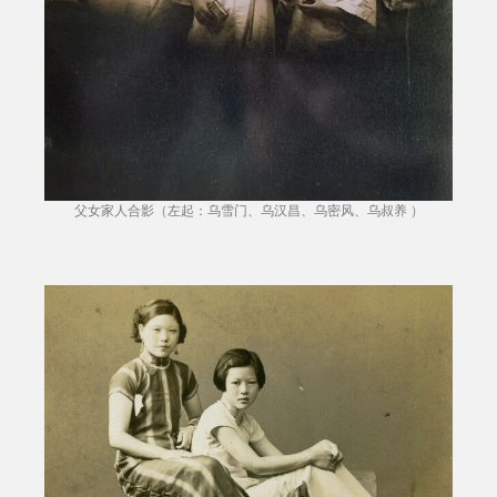
父女家人合影（左起：乌雪门、乌汉昌、乌密风、乌叔养 ）