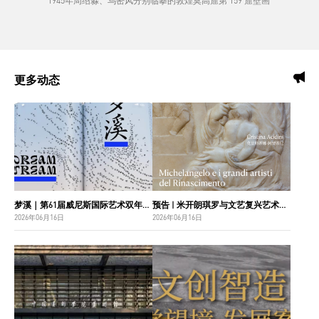
1945年周绍淼、乌密风分别临摹的敦煌莫高窟第 159 窟壁画
更多动态
梦溪｜第61届威尼斯国际艺术双年展中国国家馆主视觉设计
预告 | 米开朗琪罗与文艺复兴艺术巨匠：佛罗伦萨博纳罗蒂之家珍藏
2026年06月16日
2026年06月16日