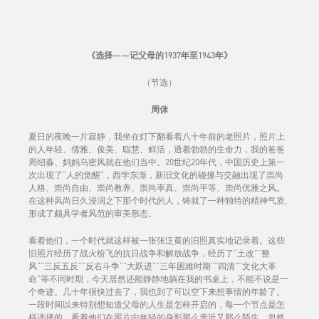
《选择——记父母的1937年至1943年》
（节选）
周侎
夏日的夜晚一片寂静，我坐在灯下翻看着八十年前的老照片，照片上
的人年轻、儒雅、俊美、聪慧、鲜活，透着勃勃的生命力，我的爸爸
周绍淼、妈妈乌密风就在他们当中。20世纪20年代，中国历史上第一
次出现了“人的觉醒”，西学东渐，新旧文化的碰撞与交融出现了崇尚
人格、崇尚自由、崇尚教养、崇尚率真、崇尚平等、崇尚优雅之风。
在这种风尚日久浸润之下那个时代的人，铸就了一种独特的精神气质,
形成了颇具学者风范的审美形态。
看着他们，一个时代就这样被一张张泛黄的旧照真实地记录着。这些
旧照片经历了战火纷飞的抗日战争和解放战争，经历了“土改”“整
风”“三反五反”“反右斗争”“大跃进”“三年困难时期”“四清”“文化大革
命”等不同时期，今天居然还能静静地躺在我的书桌上，不能不说是一
个奇迹。几十年很快过去了，我也到了可以空下来想事情的年龄了。
一段时间以来特别想知道父母的人生是怎样开启的，每一个节点是怎
样选择的。看着他们在照片中年轻的身影那么亲近又那么陌生，忽然