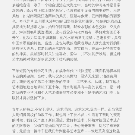
乡断绝音讯，浪子一个独自漂泊在大海之中。当时的学习条件是非常
艰苦的，既没有正式上课的教室，也没有教学设备与图书资料。沿途
风貌，如湖南沅陵江边两岸的风光、渡船与乡亲，云南昆明的秀丽景
色、奇花异草,四川重庆沙坪坝的田野就是我的课堂。轻便的水彩画工
具便成为我携带之物，始终伴随着我。我爱水彩的水色交融、空灵自
然、淋漓酣畅和飘逸洒脱，这与我父亲乌叔养画有一手好水彩画分不
开的。他功力深厚,学识渊博。他的水彩画透明流畅，意趣多变，具有
中国水墨画的特色。当然，这也与我的启蒙老师赵人麐先生对我的影
响有很大关系，赵老师的画气韵生动、虚实得当，充满一种特殊节奏
的韵律美。虽然那时我只知道喜欢、爱学，并不知其所以然，但这种
艺术精神对我的影响远远大于技巧的传授。
三年短暂的专科学习生活，在战争年代中很快流逝，我面临选择本科
专业的关键期。当时，我与父亲分离两地，经济无来源，油画费用
高，我便选择了第二个我热爱的专业——工艺美术。从此，我在这块
艺术园地勤奋地耕耘了五十年。而水彩画具有丰富的表现力，是一种
对我的专业学习和个人艺术修养非常必要和不可缺少的艺术门类，所
以我才得以坚持下来。
青年人的特点,不安于现状、追求理想、追求艺术,我也一样。正当我爱
人周绍淼留校任助教工作，我也当上了技术员，生活有了暂时的安定
的时候，我们又产生了新的愿望、爱好和追求，怀着对祖国艺术遗产
的无限崇敬，我俩在结婚后的第二天，决心离开重庆，历尽了艰难困
苦，最后由一辆牛车把我们带到世界艺术宝库——敦煌莫高窟这块圣