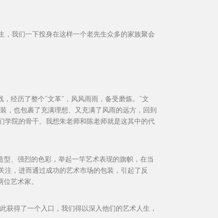
先生，我们一下投身在这样一个老先生众多的家族聚会
线，经历了整个“文革”，风风雨雨，备受磨炼。“文
行装，也包裹了充满理想、又充满了风雨的远方，回到
们学院的骨干。我想朱老师和陈老师就是这其中的代
造型、强烈的色彩，举起一竿艺术表现的旗帜，在当
关注，进而通过成功的艺术市场的包装，引起了反
两位艺术家。
由此获得了一个入口，我们得以深入他们的艺术人生，