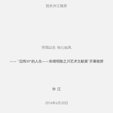
院长许江致辞
劳我以生 绘心如风
——
“北纬30
°
的
人生——朱维明陈之川艺术文献展”开幕致辞
许 江
2016年6月20日