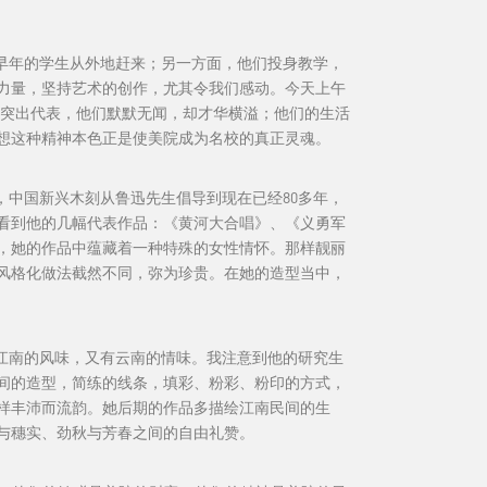
们早年的学生从外地赶来；另一方面，他们投身教学，
力量，坚持艺术的创作，尤其令我们感动。今天上午
的突出代表，他们默默无闻，却才华横溢；他们的生活
想这种精神本色正是使美院成为名校的真正灵魂。
中国新兴木刻从鲁迅先生倡导到现在已经80多年，
看到他的几幅代表作品：《黄河大合唱》、《义勇军
，她的作品中蕴藏着一种特殊的女性情怀。那样靓丽
风格化做法截然不同，弥为珍贵。在她的造型当中，
江南的风味，又有云南的情味。我注意到他的研究生
间的造型，简练的线条，填彩、粉彩、粉印的方式，
样丰沛而流韵。她后期的作品多描绘江南民间的生
与穗实、劲秋与芳春之间的自由礼赞。