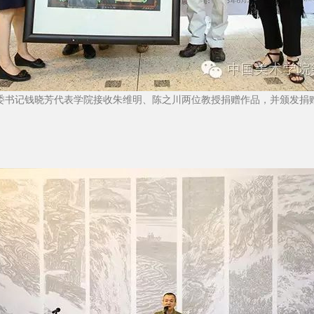
委书记钱晓芳代表学院接收朱维明、陈之川两位教授捐赠作品，并颁发捐