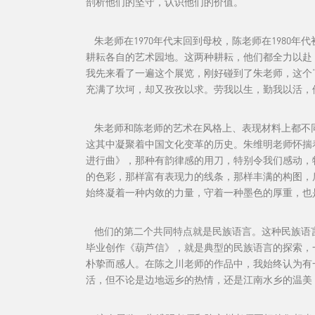
剖析他们的坚守，认识他们的价值。
朱老师在1970年代末回到母校，陈老师在1980
耕耘各自的艺术园地。这两种耕耘，他们都全力以赴
我先来看了一遍这个展览，刚好碰到了朱老师，这个“
充满了坎坷，却又孜孜以求。劳我以生，勤我以活，
朱老师和陈老师的艺术在风格上、表现材料上都不同
这其中凝聚着中国文化变革的历史。朱维明老师怀揣
进行曲》，那种有韵律感的用刀，特别令我们感动，
的色彩，那样富有表现力的线条，那样丰满的构图，
始终凝着一种内敛的力量，守着一种墨色的厚重，也
他们的第二个共同特点就是民族语言。这种民族语言
毕业创作《葫芦信》，就是典型的民族语言的探索，
朴挚而感人。在陈之川老师的作品中，我始终认为有
活，但不论是边地远乡的热情，还是江南水乡的温美