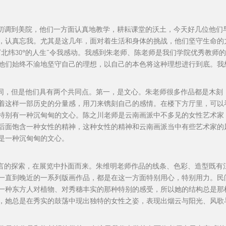
年代初调到美院，他们一方面认真地教学，耕耘课堂的沃土，今天好几位他
，认真忘我。尤其是这几年，面对着生活和身体的挑战，他们坚守生命的
北纬30°的人生”令我感动。我感到朱老师、陈老师是我们学院优秀教师
他们始终不渝地坚守自己的理想，以自己的本色将这种理想进行到底。我
，但是他们具有两个共同点。第一，是文心。朱老师很多作品都是木刻，
着这样一部历史的分量感，用刀来镌刻自己的感情。在楼下方厅里，可以
特别有一种沉甸甸的文心。陈之川老师是云南画派中不多见的女性艺术家
后面饱含一种女性的精神，这种女性的精神和云南画派当中有些艺术家的
是一种沉甸甸的文心。
的探索，在展览中扑面而来。朱维明老师作品的线条、色彩、造型既有
一直到晚近的一系列版画作品，都是在这一方面特别用心，特别用力。民
一种东方人对植物、对秀穗丰实的那种特别的感受，所以她的结构总是那
，她总是在秀实的鼓荡中现出独特的女性之姿，表现出烟云与阳光、风歌