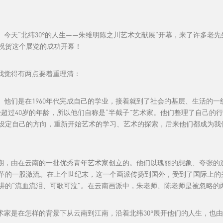
今天“北纬30°的人生——朱维明陈之川艺术文献展”开幕，来了许多老
祝贺这个展览的成功开幕！
我觉得有两点要着重理清：
。他们是在1960年代完成自己的学业，接着就到了社会的基层、生活的一
超过40岁的年龄，所以他们自称是“半截子”艺术家。他们整理了自己的
设定自己的方向，重新开始艺术的学习、艺术的探索，后来他们都成为我
期，由在云南的一批优秀青年艺术家创立的。他们以瑰丽的想象、夸张的
革的一股激流。在上个世纪末，这一个画派传扬到国外，受到了国际上的
讲的“流血流泪、可歌可泣”。在云南画派中，朱老师、陈老师是被忽略的
家是在怎样的背景下从云南到江南，沿着北纬30°展开他们的人生，也