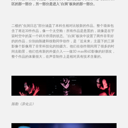
区的那一部分，另一部分是进入"白洞"板块的那一部分。
二楼的"虫洞日志"部分涵盖了本科生相对比较新的作品。整个墙体包
含了将近30件作品，像一个太空舱：所有作品是悬置的，就像是在宇
宙时空中的某一个碎片停滞的状态。"白洞"板块中设置了两件非常好
的的作品，分别由陈建和徐勤同学创作，是「近未来」主题下的三屏
影像个影像用了非常科技化的拍摄方。他们在创作期间用了很多的时
间去勘景，他们也有新的外援介入——做3D max和4D影像的好朋友，
整个作品的体量很大，在声音制作上是相对具有技术含量的。
陈勤《异化云》