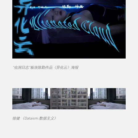
"虫洞日志"板块陈勤作品《异化云》海报
徐健 《Dataism:数据主义》