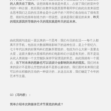
的人类关在了室内。
设想病毒本身就是外星人，占据了我们的室外空
间的一种占据，然后我们在教学实践里面带着同学们由此出发来设想
去思考我们之后的生活将会是什么样子的？同学们各自给出了很有意
思、很好玩也很有创造力的一些设想。这就是我们最近的未来，
昨天
的现实原因所导致的今天的现实就是昨天的近未来。
由此我就勾连起一直以来的一个思考：我们今日的生活——每个人都
离不开手机，包括在大数据网络影响下的这种生活，是上个世纪六、
七十年代以来的好莱坞科幻想象所塑造的，包括为什么大家一直要去
火星，这跟大量的火星移民的科幻电影科幻小说是有关的，而不是说
从此人类就做一个太空舰队保持宇宙漂流的常态。由此我就有一个观
点，
当下对未来的想象也可以说设计会影响到未来的现实。
我们对未
来的设计不是那么空想的或者不是那么被动的。我们面对未来我们是
可以作出积极的主动的一种设计的，从这点出发，我们确定了今年的
艺术节主题。
Q3（冯均桥）：
简单介绍本次跨媒体艺术节展览的构成？