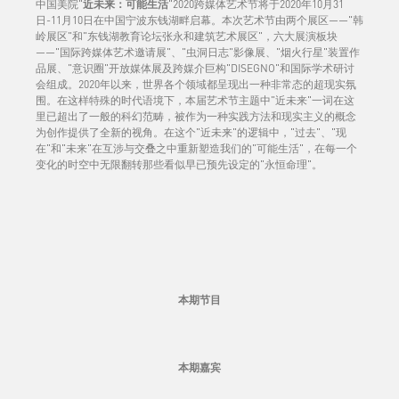
中国美院"
近未来：可能生活
"2020跨媒体艺术节将于2020年10月31
日-11月10日在中国宁波东钱湖畔启幕。本次艺术节由两个展区——"韩
岭展区"和"东钱湖教育论坛张永和建筑艺术展区"，六大展演板块
——"国际跨媒体艺术邀请展"、"虫洞日志"影像展、"烟火行星"装置作
品展、"意识圈"开放媒体展及跨媒介巨构"DISEGNO"和国际学术研讨
会组成。2020年以来，世界各个领域都呈现出一种非常态的超现实氛
围。在这样特殊的时代语境下，本届艺术节主题中"近未来"一词在这
里已超出了一般的科幻范畴，被作为一种实践方法和现实主义的概念
为创作提供了全新的视角。在这个"近未来"的逻辑中，"过去"、"现
在"和"未来"在互涉与交叠之中重新塑造我们的"可能生活"，在每一个
变化的时空中无限翻转那些看似早已预先设定的"永恒命理"。
本期节目
本期嘉宾