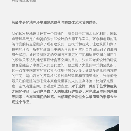
韩岭展区俯视图
韩岭本身的地理环境和建筑群落与跨媒体艺术节的结合。
我们这次场地设计还有一个特殊性，就是对于江南水系的利用。国际
邀请展单元是在华贸的张永和设计的大师工作室里。张永和老师的建
筑作品的特点是抛弃了现有建筑的一些模式和程式，让建筑回归到了
最初的形态，所有的建筑当中的圆形家具和空间自然回归到了圆形的
组合状态。通过造就限定的空间与不限定的空间和这些空间之间产生
的暧昧关系达到他想要设计含蓄空间的目的。张永和老师设计的建筑
更像是融合了中西元素的当代空间，他运用了大量的中式的竖线条，
这一点在中国东方的古代社会体现得较为明显，建筑多是几何的方阵
的空间，是由西方的罗马柱和多种曲线弧度和穹顶组成的。张老师他
最关注的是建筑形态最本真也最重要的人的生存体验：比如采光温
度、空气流通空间、舒适度和适应度。
对于这样一件介于艺术和建筑
之间的作品，我们也考虑了人的视线行进轨迹，对光线及空间的感知
等因素，去布置我们的展览。当然我们最后也会以最简练的形态去呈
现这个作品。