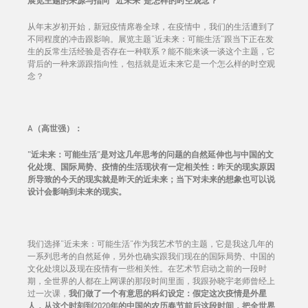
展览主题的来源与指向 "近未来"是怎样的时空观念？
从年末岁初开始，新冠疫情席卷全球，在疫情中，我们的生活遭到了
不同程度的冲击跟影响。展览主题“近未来：可能生活”跟当下正在发
生的反常生活经验是否存在一种联系？能不能来谈一谈这个主题，它
背后的一种来源跟指向性，包括就是近未来它是一个怎么样的时空观
念？
A（高世强）：
"近未来：可能生活"是对这几年思考的问题的自然延伸也与中国的文
化处境、国际局势、疫情的生活现状有一定相关性：昨天的现实原因
所导致的今天的现实就是昨天的近未来；当下对未来的想象也可以说
设计会影响到未来的现实。
我们选择“近未来：可能生活”作为我艺术节的主题，它是我这几年的
一系列思考的自然延伸，另外也确实跟我们现在的国际局势、中国的
文化处境以及现在疫情有一些相关性。在艺术节启动之前的一段时
期，全世界的人都在上网课的那段时间里面，我跟孙晓宇老师曾经上
过一次课，
我们做了一个有意思的科幻设定：假定这次疫情是外星
人，从这个时刻到2020年的中国的农历春节前后这段时间，把全世界