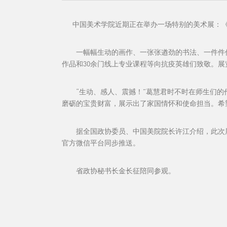
中国美术学院近期正在举办一场特别的美术展：《众
一幅幅生动的画作、一张张遒劲的书法、一件件传神
作品和30余门线上专业课程等向抗疫英雄们致敬。
“生动、感人、震撼！”葛慧君时不时在师生们的作
磨砺的宝贵财富，展示出了家国情怀和使命担当。希
据全国政协委员、中国美院院长许江介绍，此次展览
官方微信平台同步推送。
省政协秘书长金长征陪同参观。