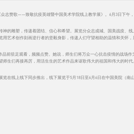
志赞歌——致敬抗疫英雄暨中国美术学院线上教学展》。6月3日下午
的雕塑，传递着团结、信心和希望。展览分众志成城、国美战疫、线上金
展览用艺术创作刻画逆行者的坚毅身影，传递人们守望相助的温情和关怀，
品前驻足观看，频频点赞。她说，师生们将万众一心抗击疫情的战场作
望师生们再接再厉，用活生生的艺术作品来讴歌伟大的祖国和伟大的时代
在线上线下同步推出，线下展览于5月18日至6月6日在中国美院（南