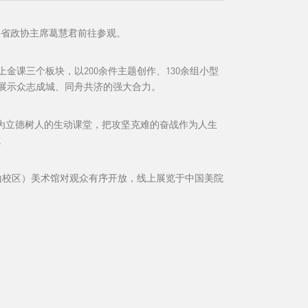
，省政协主席葛慧君前往参观。
课三个板块，以200余件主题创作、130余组小型
展示众志成城、同舟共济的强大合力。
为立德树人的生动课堂，把攻坚克难的奋战作为人生
。
山校区）美术馆对观众有序开放，线上展览于中国美院