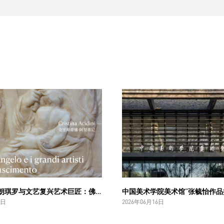
预告 | 米开朗琪罗与文艺复兴艺术巨匠：佛罗伦萨博纳罗蒂之家珍藏
6日
2026年06月16日