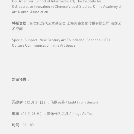
Co-Organizer: School of Intermedia Art, The Institute for
Collaborative Innovation in Chinese Visual Studies, China Academy of
Art Alumni Association
特别资助：
新世纪当代艺术基金会 上海河路文化传播有限公司 清影艺
术空间
Special Support: New Century Art Foundation, Shanghai HELU
Culture Communication, Inna Art Space
对谈预告
：
冯冰伊
（12 月 21 日）：飞跃荧幕 / Light From Beyond
郑源
（12 月 28 日）：影像作为工具 / Image As Tool
时间
：14：00