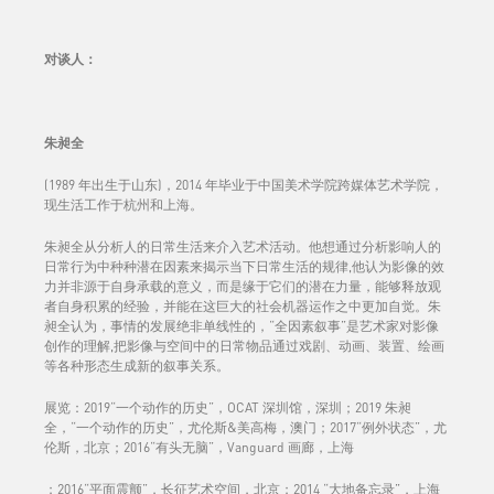
对谈人
：
朱昶全
(1989 年出生于山东)，2014 年毕业于中国美术学院跨媒体艺术学院，
现生活工作于杭州和上海。
朱昶全从分析人的日常生活来介入艺术活动。他想通过分析影响人的
日常行为中种种潜在因素来揭示当下日常生活的规律,他认为影像的效
力并非源于自身承载的意义，而是缘于它们的潜在力量，能够释放观
者自身积累的经验，并能在这巨大的社会机器运作之中更加自觉。朱
昶全认为，事情的发展绝非单线性的，“全因素叙事”是艺术家对影像
创作的理解,把影像与空间中的日常物品通过戏剧、动画、装置、绘画
等各种形态生成新的叙事关系。
展览：2019“一个动作的历史”，OCAT 深圳馆，深圳；2019 朱昶
全，“一个动作的历史”，尤伦斯&美高梅，澳⻔；2017“例外状态”，尤
伦斯，北京；2016“有头无脑”，Vanguard 画廊，上海
；2016“平面震颤”，⻓征艺术空间，北京；2014 “大地备忘录”，上海