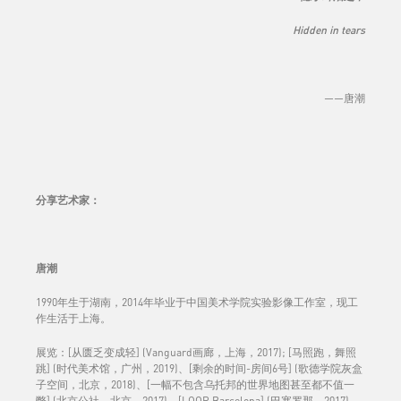
Hidden in tears
——唐潮
分享艺术家
：
唐潮
1990年生于湖南，2014年毕业于中国美术学院实验影像工作室，现工
作生活于上海。
展览：[从匮乏变成轻] (Vanguard画廊，上海，2017); [马照跑，舞照
跳] (时代美术馆，广州，2019)、[剩余的时间-房间6号] (歌德学院灰盒
子空间，北京，2018)、[一幅不包含乌托邦的世界地图甚至都不值一
瞥] (北京公社，北京，2017)、[LOOP Barcelona] (巴塞罗那，2017)、