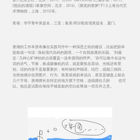
[抵抗的涌现] (泰康空间，北京，2016)、[展览的噩梦(下) ](上海当代艺
术博物馆，上海，2015)等。
奖项：华宇青年奖提名，三亚；集美·阿尔勒发现奖提名，厦门。
唐潮的工作本质有像在实践写作中一种深思之轻的建议，比如把剧本
提炼成一句话:“身处现代岛屿的困境，一个自我放逐的乐园。”到最
近:“几种心旷神怡的点状覆盖一连串孱弱的呼声。”你可以集中在这句
话的语气，节奏，换成摄像机的话，就是聚焦在晃动、光线还有景
别。话的内容不是最重要的，有时候轻声细语、结巴，或颠三倒四，
当然他偶尔也用图片、行为、装置或戏剧来说出，甚至是键盘上敲击
几个字母。唐潮擅长在特定的地方摁下空格，连续摁住几秒 也可
以。他总是试图在每段平铺直叙的空白处释放一些言外之意。