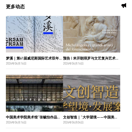
更多动态
梦溪｜第61届威尼斯国际艺术双年展中国国家馆主视觉设计
预告 | 米开朗琪罗与文艺复兴艺术巨匠：佛罗伦萨博纳罗蒂之家珍藏
2026年06月16日
2026年06月16日
中国美术学院美术馆“张毓怡作品捐赠收藏项目”入选“2026年度国家美术作品收藏和捐赠奖励项目名单”
文创智造｜“大学望境——中国美术学院建设世界一流大学二十周年”特展导览
2026年06月16日
2026年06月04日