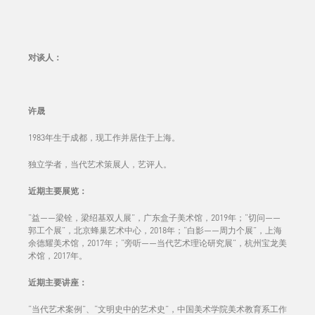
对谈人
：
许晟
1983年生于成都，现工作并居住于上海。
独立学者，当代艺术策展人，艺评人。
近期主要展览：
“益——梁铨，梁绍基双人展”，广东盒子美术馆，2019年；“切问——
郭工个展”，北京蜂巢艺术中心，2018年；“白影——周力个展”，上海
余德耀美术馆，2017年；“旁听——当代艺术理论研究展”，杭州宝⻰美
术馆，2017年。
近期主要讲座：
“当代艺术案例”、“文明史中的艺术史”，中国美术学院美术教育系工作