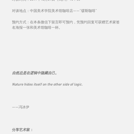
对谈地点：中国美术学院美术馆咖啡店——“缪斯咖啡”
预约方式：在本条微信下留言即可预约，凭预约回复可获赠艺术家签
名海报一张和美术馆咖啡一杯。
自然总是在逻辑中隐藏自己。
Nature hides itself on the other side of logic.
——冯冰伊
分享艺术家
：