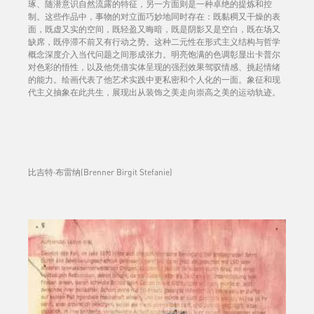
琢、随潜意识自然流露的特征，另一方面则是一种卓绝的提炼和控
制。这些作品中，事物的对立面巧妙地同时存在：既黏稠又干燥的表
面，既虚又实的空间，既轻盈又晦暗，既是阴影又是空白，既在场又
缺席，既停滞不前又有行动之势。这种二元性在形式主义结构与哲学
概念深度介入当代问题之间形成张力。明亮饱满的色调彰显出卡普尔
对色彩的悟性，以及他凭借实体呈现的强烈效果驾驭情感、挑起情绪
的能力。绘画代表了他艺术实践中更私密和个人化的一面。象征和现
代主义抽象在此共生，展现出从装饰之美走向崇高之美的运动轨迹。
比吉特·布雷纳(Brenner Birgit Stefanie)