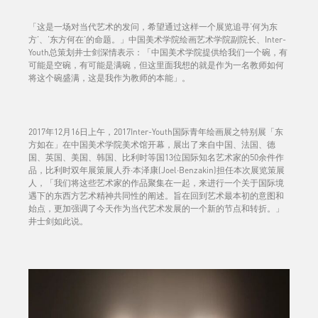
「这是一场对当代艺术的发问，希望通过这样一个展览追寻‘何为东
方’、‘东方何在’的命题。」中国美术学院绘画艺术学院副院长、Inter-
Youth总策划井士剑深情表示：「中国美术学院提供给我们一个碗，有
可能是空碗，有可能是满碗，但这里面我想的就是作为一名教师如何
将这个碗盛满，这是我作为教师的本能」。
2017年12月16日上午，2017Inter-Youth国际青年绘画展之特别展「东
方如在」在中国美术学院美术馆开幕，展出了来自中国、法国、德
国、英国、美国、韩国、比利时等国13位国际知名艺术家的50余件作
品，比利时双年展策展人乔·本泽康(Joel·Benzakin)担任本次展览策展
人，「我们将这些艺术家的作品聚集在一起，来进行一个关于国际境
遇下的东西方艺术精神共同性的阐述。旨在回到艺术最本初的意图和
始点，更加强调了今天作为当代艺术发展的一个新的节点和转折。」
井士剑如此说。