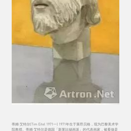
蒂姆·艾特尔(Tim Eitel 1971一) 1971年生于莱昂贝格，现为巴黎美术学
院教授。蒂姆·艾特尔是德国「新莱比锡画派」的代表画家，被看做是