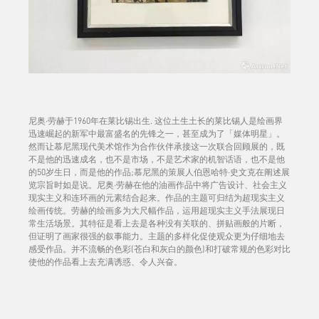
尼奥·劳赫于1960年在莱比锡出生. 这位土生土长的莱比锡人是绘画界
迅速崛起的新军中最富盛名的先锋之一，甚至成为了「媒体明星」。
然而让慕尼黑现代美术馆作为合作伙伴承接这一次联合回顾展的，既
不是他的迅速成名，也不是市场，不是艺术家的机智话语，也不是他
的50岁生日，而是他的作品;慕尼黑的策展人伯恩哈特·史文克在阐述展
览宗旨时如是说。尼奥·劳赫在他的油画作品中将广告设计、社会主义
现实主义和连环画的元素结合起来。作品的主题可归结为超现实主义
绘画传统。劳赫的绘画多为大尺幅作品，运用超现实主义手法展现日
常生活场景。其特征是看上去是各种没有关联的、拼贴画般的片断，
但证明了画家很强的叙事能力。主题的多样化促使观众更为仔细地去
感受作品。并不流畅的色彩(苍白和灰白的颜色)和打破常规的色彩对比
使他的作品看上去充满诱惑、令人兴奋。