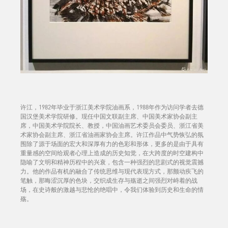
许江，1982年毕业于浙江美术学院油画系，1988年作为访问学者去德
国汉堡美术学院研修。现任中国文联副主席、中国美术家协会副主
席，中国美术学院院长、教授，中国油画艺术委员会委员、浙江省美
术家协会副主席、浙江省油画家协会主席。许江作品中气势恢弘的氛
围除了源于场面的宏大和深厚有力的色彩和形体，更多的是由于具有
重量感的空间给观者心理上造成的历史知觉，在大跨度的时空建构中
隐喻了文明和精神历程中的兴衰，包含一种强烈的悲剧式的视觉震撼
力。他的作品有机的融合了传统思维与现代表现方式，那颤动疾飞的
笔触，那晦涩沉厚的色块，交织成生存与殇逝之间强烈对峙着的战
场，在史诗般的激越与悲怆的绝唱中，令我们体验到历史和生命的情
殇。