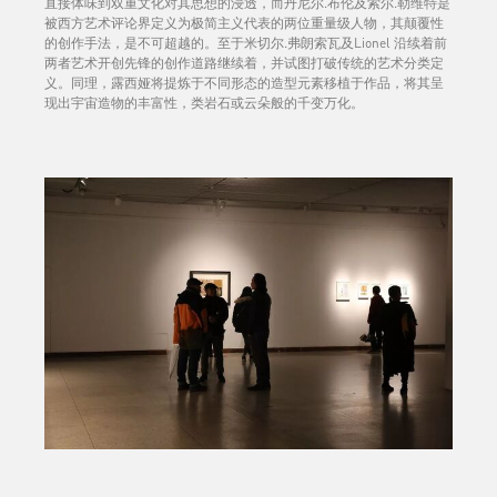
直接体味到双重文化对其思想的浸透，而丹尼尔.布伦及索尔.勒维特是
被西方艺术评论界定义为极简主义代表的两位重量级人物，其颠覆性
的创作手法，是不可超越的。至于米切尔.弗朗索瓦及Lionel 沿续着前
两者艺术开创先锋的创作道路继续着，并试图打破传统的艺术分类定
义。同理，露西娅将提炼于不同形态的造型元素移植于作品，将其呈
现出宇宙造物的丰富性，类岩石或云朵般的千变万化。