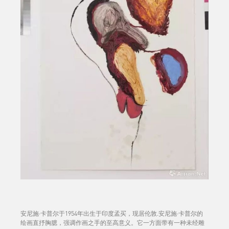
安尼施·卡普尔于1954年出生于印度孟买，现居伦敦.安尼施·卡普尔的
绘画直抒胸臆，强调作画之手的至高意义。它一方面带有一种未经雕