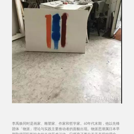
李禹焕同时是画家、雕塑家、作家和哲学家。60年代末期，他以先锋
团体「物派」理论与实践主要推动者的面貌出现。物派思潮属日本早