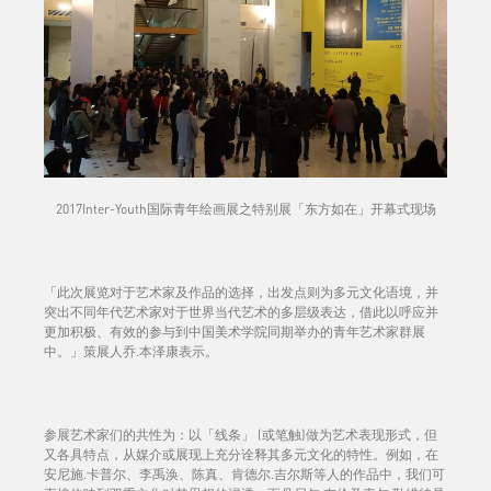
2017Inter-Youth国际青年绘画展之特别展「东方如在」开幕式现场
「此次展览对于艺术家及作品的选择，出发点则为多元文化语境，并
突出不同年代艺术家对于世界当代艺术的多层级表达，借此以呼应并
更加积极、有效的参与到中国美术学院同期举办的青年艺术家群展
中。」策展人乔.本泽康表示。
参展艺术家们的共性为：以「线条」 (或笔触)做为艺术表现形式，但
又各具特点，从媒介或展现上充分诠释其多元文化的特性。例如，在
安尼施.卡普尔、李禹涣、陈真、肯德尔.吉尔斯等人的作品中，我们可