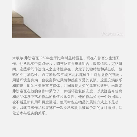
米歇尔·弗朗索瓦1956年生于比利时圣特雷登，现在布鲁塞尔生活工
作。他从现实中提取碎片，调整位置并重新组合，聚焦情境，定格瞬
间。这些瞬间传达出人之主体性存在，决定了其独特性和某些统一范
式的不可消除性。通过米歇尔·弗朗索瓦妙趣横生且诗意盎然的视角，
周遭环境变身为一台极富异域风情和感官享受的表演。这里充满娱乐
和惊奇，却又不失庄重与得体，共同展现人类的厚重和致密。米歇尔·
弗朗索瓦在他的创作中采取了一种循环往复的态度，以质疑当今信息
和商品体系中艺术作品的价值和永久性。他的作品如同一个数据库，
被不断重新利用和再度激活。他同时也在物品的展陈方式上下足功
夫，以此寻求作品和展览在一次次格式化后被赋予新的设计编排，活
化艺术与现实的关系。