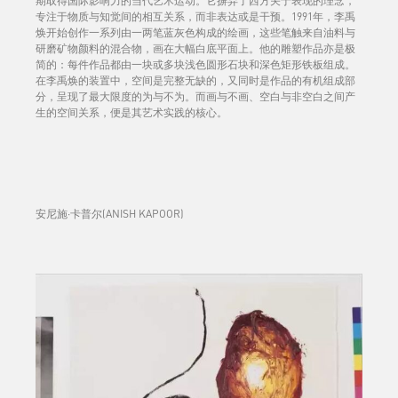
期取得国际影响力的当代艺术运动。它摒弃了西方关于表现的理念，
专注于物质与知觉间的相互关系，而非表达或是干预。1991年，李禹
焕开始创作一系列由一两笔蓝灰色构成的绘画，这些笔触来自油料与
研磨矿物颜料的混合物，画在大幅白底平面上。他的雕塑作品亦是极
简的：每件作品都由一块或多块浅色圆形石块和深色矩形铁板组成。
在李禹焕的装置中，空间是完整无缺的，又同时是作品的有机组成部
分，呈现了最大限度的为与不为。而画与不画、空白与非空白之间产
生的空间关系，便是其艺术实践的核心。
安尼施·卡普尔(ANISH KAPOOR)