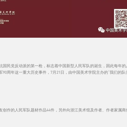
装反抗国民党反动派的第一枪，标志着中国新型人民军队的诞生，因此每年的
军90周年这一重大历史事件，7月21日，由中国美术学院主办的“我们的
创作的人民军队题材作品44件，另外向浙江美术馆及作者、作者家属商借