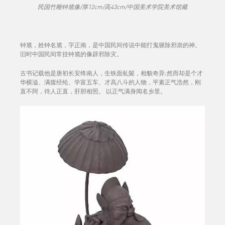
民国竹雕钟馗像/厚12cm/高43cm/中国美术学院美术馆藏
钟馗，姓钟名馗，字正南，是中国民间传说中能打鬼驱除邪祟的神。
旧时中国民间常挂钟馗的像辟邪除灾。
古书记载他是唐初长安终南人，生铁面虬鬓，相貌奇异;然而却是个才
华横溢、满腹经纶、学富五车、才高八斗的人物，平素正气浩然，刚
直不阿，待人正直，肝胆相照。 以正气满身闻名乡里。