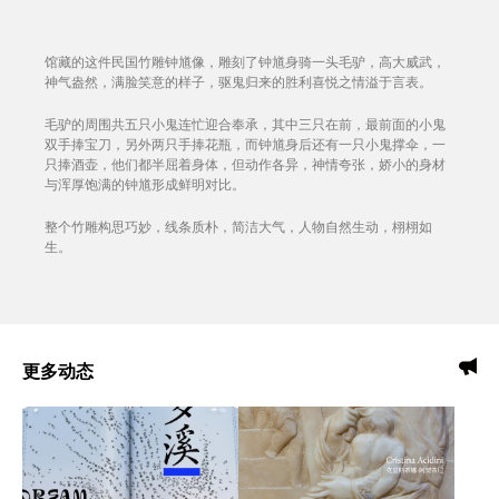
馆藏的这件民国竹雕钟馗像，雕刻了钟馗身骑一头毛驴，高大威武，
神气盎然，满脸笑意的样子，驱鬼归来的胜利喜悦之情溢于言表。
毛驴的周围共五只小鬼连忙迎合奉承，其中三只在前，最前面的小鬼
双手捧宝刀，另外两只手捧花瓶，而钟馗身后还有一只小鬼撑伞，一
只捧酒壶，他们都半屈着身体，但动作各异，神情夸张，娇小的身材
与浑厚饱满的钟馗形成鲜明对比。
整个竹雕构思巧妙，线条质朴，简洁大气，人物自然生动，栩栩如
生。
更多动态