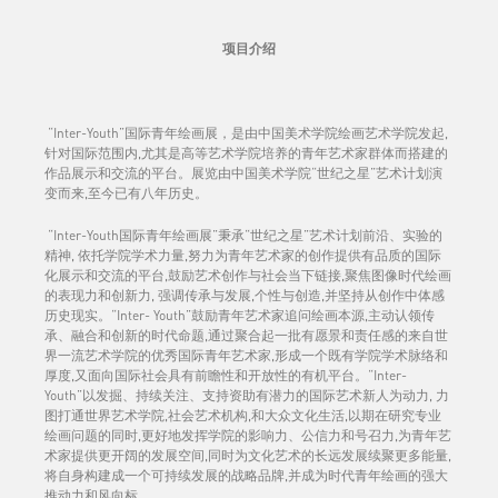
项目介绍
“Inter-Youth”国际青年绘画展，是由中国美术学院绘画艺术学院发起,
针对国际范围内,尤其是高等艺术学院培养的青年艺术家群体而搭建的
作品展示和交流的平台。展览由中国美术学院“世纪之星”艺术计划演
变而来,至今已有八年历史。
“Inter-Youth国际青年绘画展”秉承“世纪之星”艺术计划前沿、实验的
精神, 依托学院学术力量,努力为青年艺术家的创作提供有品质的国际
化展示和交流的平台,鼓励艺术创作与社会当下链接,聚焦图像时代绘画
的表现力和创新力, 强调传承与发展,个性与创造,并坚持从创作中体感
历史现实。“Inter- Youth”鼓励青年艺术家追问绘画本源,主动认领传
承、融合和创新的时代命题,通过聚合起一批有愿景和责任感的来自世
界一流艺术学院的优秀国际青年艺术家,形成一个既有学院学术脉络和
厚度,又面向国际社会具有前瞻性和开放性的有机平台。“Inter-
Youth”以发掘、持续关注、支持资助有潜力的国际艺术新人为动力, 力
图打通世界艺术学院,社会艺术机构,和大众文化生活,以期在研究专业
绘画问题的同时,更好地发挥学院的影响力、公信力和号召力,为青年艺
术家提供更开阔的发展空间,同时为文化艺术的长远发展续聚更多能量,
将自身构建成一个可持续发展的战略品牌,并成为时代青年绘画的强大
推动力和风向标。