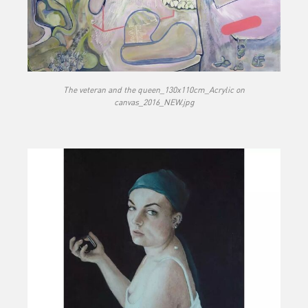
The veteran and the queen_130x110cm_Acrylic on
canvas_2016_NEW.jpg