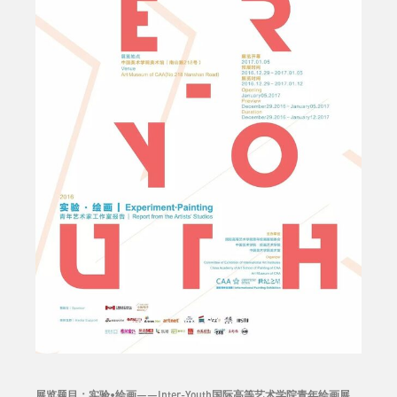
展览题目：实验•绘画——Inter-Youth国际高等艺术学院青年绘画展