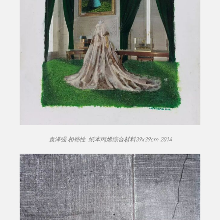
袁泽强 相饰性 纸本丙烯综合材料39x39cm 2014