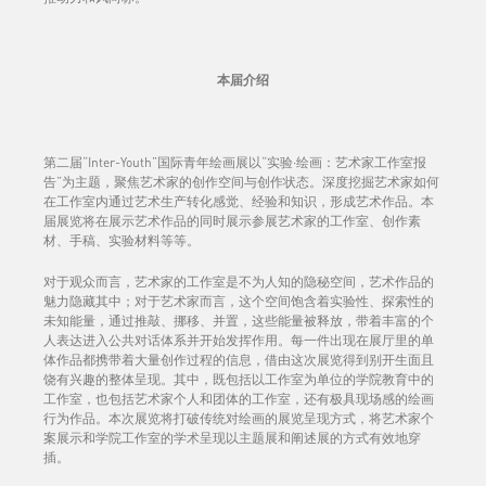
本届介绍
第二届“Inter-Youth”国际青年绘画展以“实验·绘画：艺术家工作室报
告”为主题，聚焦艺术家的创作空间与创作状态。深度挖掘艺术家如何
在工作室内通过艺术生产转化感觉、经验和知识，形成艺术作品。本
届展览将在展示艺术作品的同时展示参展艺术家的工作室、创作素
材、手稿、实验材料等等。
对于观众而言，艺术家的工作室是不为人知的隐秘空间，艺术作品的
魅力隐藏其中；对于艺术家而言，这个空间饱含着实验性、探索性的
未知能量，通过推敲、挪移、并置，这些能量被释放，带着丰富的个
人表达进入公共对话体系并开始发挥作用。每一件出现在展厅里的单
体作品都携带着大量创作过程的信息，借由这次展览得到别开生面且
饶有兴趣的整体呈现。其中，既包括以工作室为单位的学院教育中的
工作室，也包括艺术家个人和团体的工作室，还有极具现场感的绘画
行为作品。本次展览将打破传统对绘画的展览呈现方式，将艺术家个
案展示和学院工作室的学术呈现以主题展和阐述展的方式有效地穿
插。