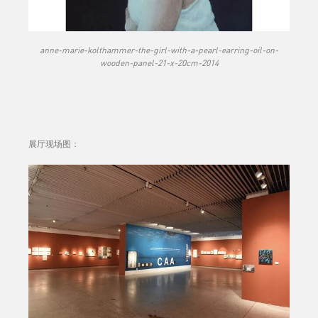
anne-marie-kolthammer-the-girl-with-a-pearl-earring-oil-on-
wooden-panel-21-x-20cm-2014
展厅现场图：