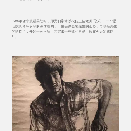
1988年侥幸混进美院时，师兄们常常以模仿三位老师“取乐”，一个是
老院长肖峰前辈的讲话腔调，一位是徐芒耀先生的走姿，再就是先生
的响指了，开始十分不解，其实出于尊敬和喜爱，搁在今天定成网
红。