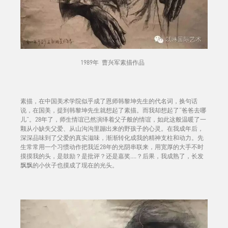
1989年 曹兴军素描作品
素描，在中国美术学院似乎成了恩师韩黎坤先生的代名词，换句话
说，在国美，提到韩黎坤先生就想起了素描。而我却想起了“爸爸去哪
儿”。28年了，师生情谊已然演绎着父子般的情谊，如此这般温暖了一
颗从小缺失父爱、从山沟沟里蹦出来的野孩子的心灵。在我成年后，
深深品味到了父爱的真实滋味，渐渐转化成我的精神支柱和动力。先
生常常用一个习惯动作把我近28年的光阴串联来，用宽厚的大手不时
摸摸我的头，是鼓励？是批评？还是嘉奖....？后果，我成熟了，长发
飘飘的小伙子也摸成了现在的光头。