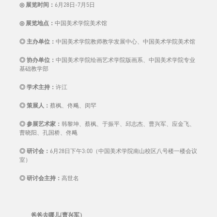
◎
展览时间：
6月28日-7月5日
◎
展览地点：
中国美术学院美术馆
◎
主办单位
：
中国美术学院教师教学发展中心、中国美术学院美术馆
◎
协办单位
：
中国美术学院绘画艺术学院版画系、中国美术学院专业
基础教学部
◎
学术主持：
许江
◎
策展人：
蔡枫、佟飚、闵罕
◎
参展艺术家
：
韩黎坤、蔡枫、于振平、邱志杰、曹兴军、应金飞、
曹晓阳、孔国桥、佟飚
◎ 研讨会：
6月28日下午3:00（中国美术学院南山校区八号楼一楼会议
室）
◎
研讨会主持：
高世名
爸爸去哪儿(曹兴军）