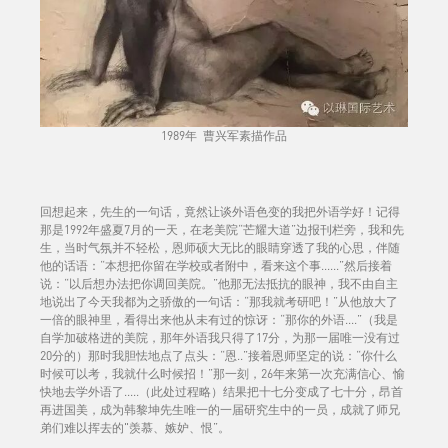
1989年 曹兴军素描作品
回想起来，先生的一句话，竟然让谈外语色变的我把外语学好！记得
那是1992年盛夏7月的一天，在老美院“芒耀大道”边报刊栏旁，我和先
生，当时气氛并不轻松，恩师硕大无比的眼睛穿透了我的心思，伴随
他的话语：“本想把你留在学校或者附中，看来这个事......”然后接着
说：“以后想办法把你调回美院。”他那无法抵抗的眼神，我不由自主
地说出了今天我都为之骄傲的一句话：“那我就考研吧！”从他放大了
一倍的眼神里，看得出来他从未有过的惊讶：“那你的外语....”（我是
自学加破格进的美院，那年外语我只得了17分，为那一届唯一没有过
20分的）那时我胆怯地点了点头：“恩..”接着恩师坚定的说：“你什么
时候可以考，我就什么时候招！”那一刻，26年来第一次充满信心、愉
快地去学外语了.....（此处过程略）结果把十七分变成了七十分，昂首
再进国美，成为韩黎坤先生唯一的一届研究生中的一员，成就了师兄
弟们难以挥去的"羡慕、嫉妒、恨”。