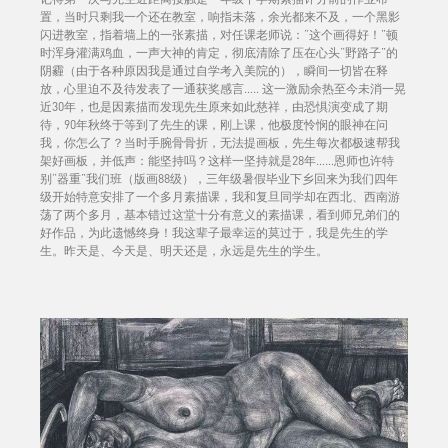
置，当时只剩我一个还在教室，响指未落，余光都来不及，一个黑影
闪进教室，指着墙上的一张素描，对任课老师说：“这个画得好！”顿
时浑身灌满鸡血，一声大神的肯定，彻底清除了压在心头“野路子”的
阴霾（由于各种原因我是通过自学考入美院的），瞬间一切皆在释
放，心里迫不及待发表了一通获奖感言….. 这一激励余热至今未消一晃
近30年，也是因素描而发现先生原来如此慈祥，由恐惧演变成了期
待，90年秋终于等到了先生的课，刚上课，他极度怜悯的眼神在问
我，你怎么了？当时手腕骨骨折，无法提画板，先生每次都极速帮我
架好画板，并低声：能坚持吗？这样一坚持就是28年……恩师也许特
别“器重”我们班（版画88级），三年级暑假毕业下乡回来为我们四年
级开始特意安排了一个多月素描课，我和复旦同学却在西北、西南游
荡了两个多月，基本错过这堂十分有意义的素描课，看到师兄弟们的
好作品，为此遗憾终身！我这辈子最幸运的莫过于，我是先生的学
生。昨天是、今天是、明天还是，永远是先生的学生。