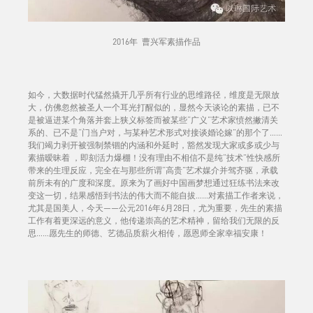
2016年 曹兴军素描作品
如今，大数据时代猛然撬开几乎所有行业的思维路径，维度是无限放
大，仿佛忽然被圣人一个耳光打醒似的，显然今天谈论的素描，已不
是被逼进某个角落并套上狭义标签而被某些“广义”艺术家愤然撇清关
系的、已不是“门当户对，与某种艺术形式对接谈婚论嫁”的那个了……
我们竭力剥开被强制禁锢的内涵和外延时，豁然发现大家或多或少与
素描暧昧着 ，即刻活力爆棚！没有理由不相信不是纯“技术”性快感所
带来的生理反应，完全在与那些所谓“高贵”艺术媒介并驾齐驱，承载
前所未有的广度和深度。原来为了画好中国画梦想通过狂练书法来改
变这一切，结果感悟到书法的伟大而不能自拔……对素描工作者来说，
尤其是国美人，今天——公元2016年6月28日，尤为重要，先生的素描
工作有着更深远的意义，他传递崇高的艺术精神，留给我们无限的反
思……愿先生的师德、艺德品质薪火相传，愿恩师全家幸福安康！