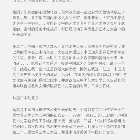
当馆长的范迪安馆长。”朱青生回忆。
接到了朱青生的汇报和转达，邵大箴先生与范迪安馆长很快就成立了
筹备小组，并召集了国内美术史界的专家，聚集开会，大家几乎都认
为这是一件好事儿，立即启动中国艺术史界和世界艺术史大会的正式
接触。当时的筹备小组成员，都已经成为了今天北京艺术史大会中的
分会场主席。
第二年，中国正式申请加入世界艺术史大会，由朱青生代表中国，在
巴黎的理事会上申请入会，大会全体通过了中国加入国际艺术史学会
的决议。朱青生说，当时的主席是加拿大女教授菲利普斯女士(Ruth
Philips)，“他看到全票通过，接纳中国成为会员国的时候，说了一句
话，她说在我一生中这是我最大的幸福，因为在我这一任上，中国成
为了世界艺术史学会的成员。”此时，在国内的邵大箴则率领工作组与
文化部有关部门通报过此事，并建议成立中国艺术史学会来促进和承
担与联合国教科文组织以及艺术史学会的对等、日常的联络。
从墨尔本到北京
这就是中国加入世界艺术史学会的历史，于是就有了2008年第三十二
届世界艺术史大会中国的正式参与。2008年1月13日至18日期间，中国
艺术史学会筹备工作组由邵大箴、范迪安、郑岩、张敢和邵亦杨组成
代表团，首次以国际艺术史学会会员的身份，赴澳大利亚墨尔本参加
第三十二届世界艺术史大会，并且申请开辟关于中国的分会场。