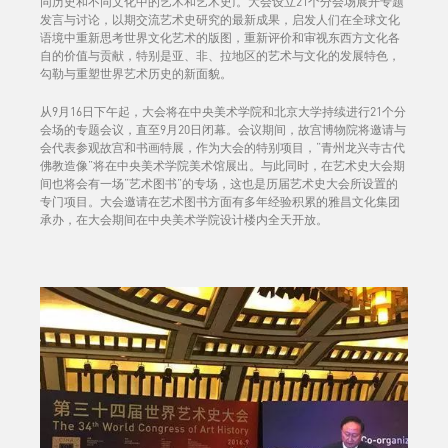
同历史和不同文化中的艺术和艺术史)。大会设立21个分会场展开专题
发言与讨论，以期交流艺术史研究的最新成果，启发人们在全球文化
语境中重新思考世界文化艺术的版图，重新评价和审视东西方文化各
自的价值与贡献，特别是亚、非、拉地区的艺术与文化的发展特色，
勾勒与重塑世界艺术历史的新面貌。
从9月16日下午起，大会将在中央美术学院和北京大学持续进行21个分
会场的专题会议，直至9月20日闭幕。会议期间，故宫博物院将邀请与
会代表参观故宫和书画特展，作为大会的特别项目，“青州龙兴寺古代
佛教造像”将在中央美术学院美术馆展出。与此同时，在艺术史大会期
间也将会有一场“艺术图书”的专场，这也是历届艺术史大会所设置的
专门项目。大会邀请在艺术图书方面有多年经验积累的雅昌文化集团
承办，在大会期间在中央美术学院设计楼内全天开放。