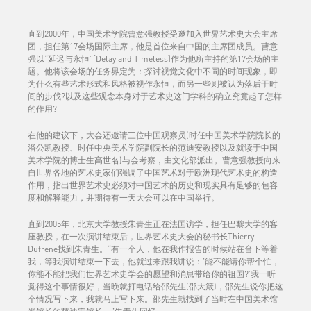
直到2000年，中国美术学院曹意强教授受邀加入世界艺术史大会主席
团，担任第17会场国际主席，他是首位来自中国的主席团成员。曹意
强以“延迟与永恒”[Delay and Timeless]作为他所主持的第17会场的主
题。他将该会场的任务界定为：探讨视觉文化中不同的时间现象，即
为什么有些艺术形式和风格被视作永恒，而另一些则被认为落后于时
间的步伐?以及这些观念本身对于艺术史这门学科的确立究竟起了怎样
的作用?
在他的建议下，大会还邀请三位中国观察员(时任中国美术学院院长的
潘公凯教授、时任中央美术学院副院长的范迪安教授以及就读于中国
美术学院的博士生高世名)与会考察，由文化部派出。曹意强教授向来
自世界各地的艺术史家们强调了中国艺术对于欧洲现代艺术史的构造
作用，指出世界艺术史必须对中国艺术的历史和现实具有足够的包容
度和解释能力，并期待有一天大会可以在中国举行。
直到2005年，北京大学教授朱青生正在法国访学，担任巴黎大学的客
座教授，在一次演讲结束后，世界艺术史大会的秘书长Thierry
Dufrene找到朱青生。“有一个人，他在我作报告的时候站在台下等着
我，等我演讲结束一下去，他就过来跟我讲说：‘能不能请你帮个忙，
你能不能把我们世界艺术史学会的愿望和消息带给你的祖国?’我一听
觉得这个事情很好，当晚就打电话给邵先生(邵大箴)，邵先生说你把这
个情况写下来，我就马上写下来。邵先生就找到了当时在中国美术馆