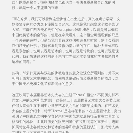
西可以重新聚合，很多佛经里也都说当一尊佛像重新聚合起来的时
候，就是一个太平盛世的到来。”
“而在今天，我们可以看到这些佛像在出土之后，真的在考古学家、文
物修复专家的努力之下慢慢复合起来。这就是我们想拿这个故事告诉
大家。可能在西方美术史中的‘sculpture雕塑’概念，以前是可以概括
中国此类艺术的全部的，但是在今天看来，这个概念可能理解的只是
一个外在的造型，但是当我们看待这些佛教造像的时候，除了会看到
它们精美的外形，还能够看到造像内部力量的存在。这种力量你可以
说是宗教的，也可以说是艺术的，也可以说是传统的，也可以说是现
代的，我们想通过这样的例子来向世界做艺术史研究的学者都来思考
这样的问题。”
的确，50多件完美与残破的佛教造像的意义让观众所看到的，并不太
相同于西方艺术史的概念，而佛教造像破碎而又重新聚合的概念，之
于中国美术史和文化又有着同样的意义。
这正映照了本届世界艺术史大会的主题“Terms”(概念：不同历史和不
同文化中的艺术和艺术史)，这是第三十四届世界艺术史大会筹委会主
任邵大箴先生在中国申办世界艺术史之后的2009年提出的。在艺术史
大会的主题介绍中，对于“Terms”是这样阐释的：在主题设计上，突出
强调了中国古老文明中孕育起来的中国艺术发展特征及其在世界文化
格局中的地位，由此以历史的眼光回溯中西文明同等的重要性，进而
扩展对世界上各种文化和艺术的差异和特点的重新认知，形成对人类
文明和文化艺术遗产新的认识与阐释。