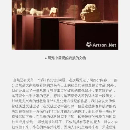
▲
展览中呈现的残损的文物
“当然还有另外一个我们想说的问题。这次展览选了两部分内容，一部
分当然是大家能够看到的龙兴寺出土的精美的佛教造像艺术品;另外，
我们还展出了一批从来没有展出过的破损的佛像残块，非常细碎的，
这可能会出乎大家的意料。想通过这两部分内容告诉大家一段历史，
那就是龙兴寺的佛教造像95%是公元六世纪的作品，我们会认为佛像
都经历过灭佛运动，在灭佛运动中被打碎，但是这些佛像和破碎的残
块却在寺院里一直保存到11世纪才被精心的掩埋，而且是每一块碎片
都被保留下来，在后来的材料研究中得知，这些破碎的残块在当时是
被当成是‘舍利’，即使是被破碎了，它依然具有宗教的魔力，所以才会
被保留下来，小心的保存并掩埋。因为人们幻想着将来有一天这些东