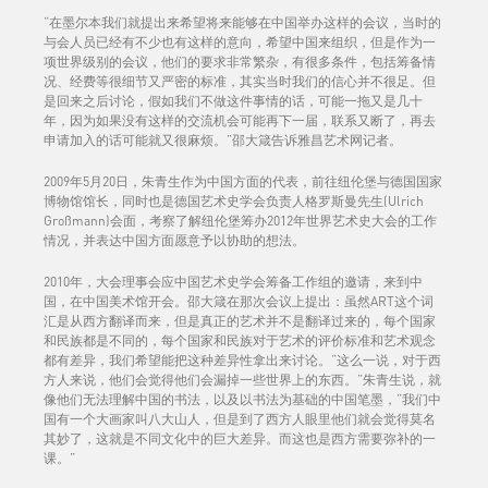
“在墨尔本我们就提出来希望将来能够在中国举办这样的会议，当时的
与会人员已经有不少也有这样的意向，希望中国来组织，但是作为一
项世界级别的会议，他们的要求非常繁杂，有很多条件，包括筹备情
况、经费等很细节又严密的标准，其实当时我们的信心并不很足。但
是回来之后讨论，假如我们不做这件事情的话，可能一拖又是几十
年，因为如果没有这样的交流机会可能再下一届，联系又断了，再去
申请加入的话可能就又很麻烦。”邵大箴告诉雅昌艺术网记者。
2009年5月20日，朱青生作为中国方面的代表，前往纽伦堡与德国国家
博物馆馆长，同时也是德国艺术史学会负责人格罗斯曼先生(Ulrich
Großmann)会面，考察了解纽伦堡筹办2012年世界艺术史大会的工作
情况，并表达中国方面愿意予以协助的想法。
2010年，大会理事会应中国艺术史学会筹备工作组的邀请，来到中
国，在中国美术馆开会。邵大箴在那次会议上提出：虽然ART这个词
汇是从西方翻译而来，但是真正的艺术并不是翻译过来的，每个国家
和民族都是不同的，每个国家和民族对于艺术的评价标准和艺术观念
都有差异，我们希望能把这种差异性拿出来讨论。“这么一说，对于西
方人来说，他们会觉得他们会漏掉一些世界上的东西。”朱青生说，就
像他们无法理解中国的书法，以及以书法为基础的中国笔墨，“我们中
国有一个大画家叫八大山人，但是到了西方人眼里他们就会觉得莫名
其妙了，这就是不同文化中的巨大差异。而这也是西方需要弥补的一
课。”