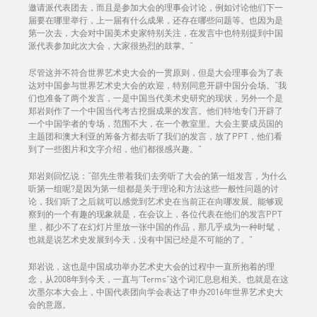
邀请派代表团去，而且是参加大会的理事会讨论，例如讨论他们下一
届要在哪里举行，上一届有什么成果，还存在哪些问题等。也因为是
第一次去，大会对中国美术史家特别关注，在发言中也特别提到中国
派代表参加此次大会，大家很热烈的鼓掌。”
尽管这并不符合世界艺术史大会的一贯原则，但是大会理事会为了表
达对中国参与世界艺术史大会的欢迎，特别同意开辟中国分会场。“我
们也准备了两个发言，一是中国当代美术史研究的现状，另外一个是
郑岩则作了一个中国当代考古挖掘成果的发言。他们特地专门开辟了
一个中国学者的专场，范围不大，在一个教室里。大会主要成员国的
主题团和澳大利亚的筹备方都去听了我们的发言，放了PPT，他们看
到了一些图片和文字介绍，他们都很感兴趣。”
郑岩则回忆说：“邵先生带着我们去旁听了大会的第一组发言，为什么
听第一组呢?是因为第一组都是关于理论和方法这些一般性问题的讨
论，我们听了之后就可以感觉到艺术史在当前正在向哪发展。能够观
察到的一个有趣的现象就是，在会议上，各位代表在他们的发言PPT
里，都少不了在幻灯片里放一张中国的作品，那几乎成为一种时髦，
也就是说艺术史发展到今天，没有中国已经是不可能的了。”
郑岩说，这也是中国成功举办艺术史大会的过程中一直所抱着的理
念，从2008年到今天，一直与“Terms”这个词汇息息相关。也就是在这
次墨尔本大会上，中国代表团向学会表达了申办2016年世界艺术史大
会的意愿。