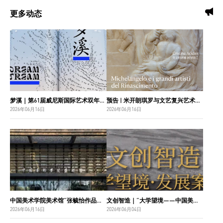
更多动态
梦溪｜第61届威尼斯国际艺术双年展中国国家馆主视觉设计
预告 | 米开朗琪罗与文艺复兴艺术巨匠：佛罗伦萨博纳罗蒂之家珍藏
2026年06月16日
2026年06月16日
中国美术学院美术馆“张毓怡作品捐赠收藏项目”入选“2026年度国家美术作品收藏和捐赠奖励项目名单”
文创智造｜“大学望境——中国美术学院建设世界一流大学二十周年”特展导览
2026年06月16日
2026年06月04日