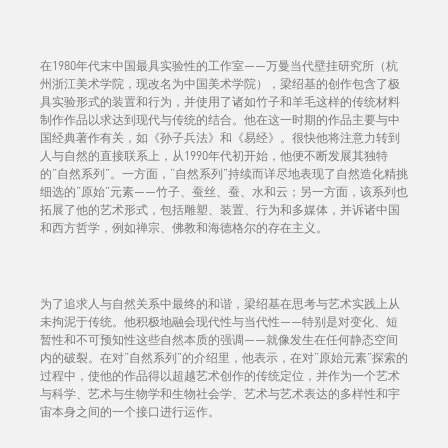
在1980年代末中国最具实验性的工作室——万曼当代壁挂研究所（杭
州浙江美术学院，现改名为中国美术学院），梁绍基的创作包含了极
具实验形式的装置和行为，并使用了诸如竹子和羊毛这样的传统材料
制作作品以求达到现代与传统的结合。他在这一时期的作品主要与中
国经典著作有关，如《孙子兵法》和《易经》。很快他将注意力转到
人与自然的直接联系上，从1990年代初开始，他便不断发展其独特
的“自然系列”。一方面，“自然系列”持续而详尽地表现了自然造化精挑
细选的“原始”元素——竹子、蚕丝、蚕、水和云；另一方面，该系列也
拓展了他的艺术形式，包括雕塑、装置、行为和多媒体，并诉诸中国
和西方哲学，例如禅宗、佛教和海德格尔的存在主义。
为了追求人与自然关系中最终的和谐，梁绍基在思考与艺术实践上从
未拘泥于传统。他积极地融会现代性与当代性——特别是对变化、短
暂性和不可预知性这些自然本质的强调——就像发生在任何静态空间
内的破裂。在对“自然系列”的介绍里，他表示，在对“原始元素”探索的
过程中，使他的作品得以超越艺术创作的传统定位，并作为一个艺术
与科学、艺术与生物学和生物社会学、艺术与艺术表达的多样性和宇
宙本身之间的一个接口进行运作。