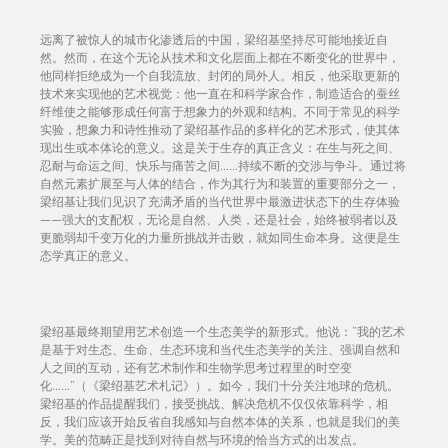
远离了被惊人的城市化渗透后的中国，梁绍基坚持尽可能地接近自
然。然而，在这个无论从技术和文化层面上都在不断变化的世界中，
他同样拒绝成为一个自我流放、封闭的局外人。相反，他采取更新的
技术来实现他的艺术视觉：他一直在和科学家合作，制造适合的蚕丝
纤维使之能够形成任何富于想象力的外观和结构。不同于常见的科学
实验，想象力和诗性推动了梁绍基作品的多样化的艺术形式，使其体
现出生或本体论的意义。这是关于生存的真正含义：在生与死之间、
忍耐与命运之间、快乐与痛苦之间……持续不断的交涉与争斗。通过将
自然元素扩展至与人体的结合，作为其行为和装置的重要部分之一，
梁绍基让我们见识了充满矛盾的当代世界中最激进状态下的生存体验
——强大的支配权，无论是自然、人类，还是社会，始终被弱者以及
更脆弱却千变万化的力量所挑战并击败，就如同生命本身。这便是生
态学真正的意义。
梁绍基最终期望用艺术创造一个生态美学的新形式。他说：“我的艺术
是基于对生态、生命、生态环境和当代生态美学的关注、强调自然和
人之间的互动，还有艺术制作和生物学思考过程里的时空变
化……”（《梁绍基艺术札记》）。如今，我们十分关注地球的危机。
梁绍基的作品提醒我们，接受挑战、解决危机不仅仅依靠科学，相
反，我们应该开始反省自我感知与自然本体的关系，也就是我们的美
学。美的范畴正是找到对待自然与环境的恰当方式的出发点。