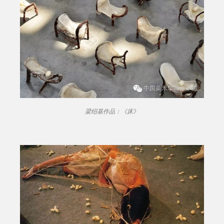
梁绍基作品：《床》