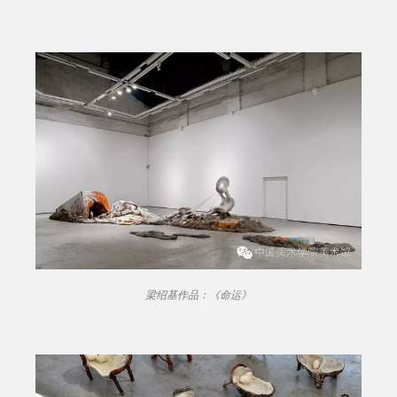
梁绍基作品：《命运》