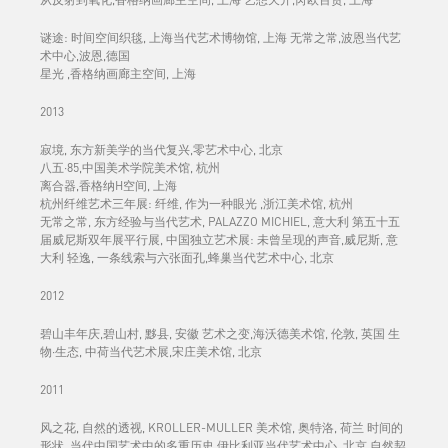
谜途: 时间空间织毯, 上海当代艺术博物馆, 上海 无常之常,波恩当代艺
术中心,波恩,德国
星光 ,香格纳画廊主空间, 上海
2013
寂境, 东方新美学的当代复兴,零艺术中心, 北京
八五·85,中国美术学院美术馆, 杭州
离合器,香格纳H空间, 上海
杭州纤维艺术三年展: 纤维, 作为一种眼光 ,浙江美术馆, 杭州
无常之常, 东方经验与当代艺术, PALAZZO MICHIEL, 意大利 第五十五
届威尼斯双年展平行展, 中国独立艺术展: 未曾呈现的声音,威尼斯, 意
大利 轻逸, 一条线索与六张面孔,蜂巢当代艺术中心, 北京
2012
碧山丰年庆,碧山村, 黟县, 安徽 艺术之变,海沃德美术馆, 伦敦, 英国 生
物·生态, 中荷当代艺术展,宋庄美术馆, 北京
2011
风之花, 自然的透视, KROLLER-MULLER 美术馆, 奥特洛, 荷兰 时间的
形状, 当代中国艺术中的多重历史,伊比利亚当代艺术中心, 北京 自然契