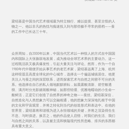
梁绍基是中国当代艺术领域最为特立独行、难以捉摸、甚至古怪的人
物之一。他以非凡的热忱与痴迷投入到与那些极不寻常的搭档——蚕
的工作中已长达三十年。
众所周知，自2000年以来，中国当代艺术以一种惊人的方式在中国国
内和国际上大张旗鼓地发展，成为推动全球艺术界的主要动力。这一
过程既活跃又极具爆发性，引起大量关注与评论。然而，作为一个自
1980年代中期便开始从事艺术的老艺术家，梁绍基远离了上海、杭州
这样喧嚣且高度全球化的中心城市，选择去一个偏远城镇居住。他更
关注人与蚕之间的深层联系，进而探索艺术与自然之间密不可分的关
系。他选择在自己的私人领地默默耕耘，如晨露般清新、碧空般透
彻、满月时分光影嬉闹般神秘，如那些轻缓、优雅地蠕动的小生命一
般鲜活，正是它们创造了自然界的神奇之物——蚕丝。梁绍基深信，
自然造化与人类想象力可以交融相通，他的想象力深深地扎根于中国
的文化和宇宙观里，并将之转化到当代的创造形式和表达中。在他的
世界里，梁绍基将和谐视为进入永恒领域的关键，并将之渲染得生生
不息、与时俱进。换言之，他的作品使人启悟，对我们的生活、我们
与自然之间的关系，以及被主流和狭隘现代性所忽略、排斥的东西都
具有重大意义。