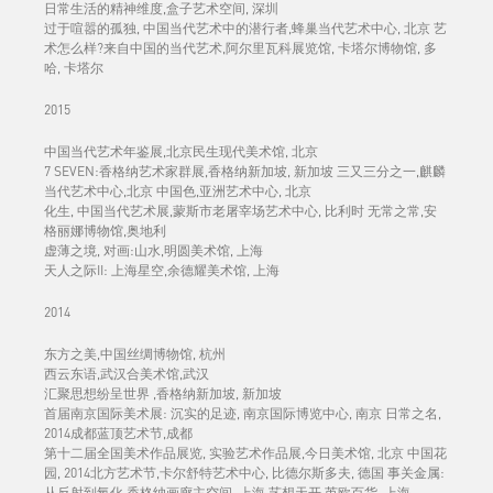
日常生活的精神维度,盒子艺术空间, 深圳
过于喧嚣的孤独, 中国当代艺术中的潜行者,蜂巢当代艺术中心, 北京 艺
术怎么样?来自中国的当代艺术,阿尔里瓦科展览馆, 卡塔尔博物馆, 多
哈, 卡塔尔
2015
中国当代艺术年鉴展,北京民生现代美术馆, 北京
7 SEVEN:香格纳艺术家群展,香格纳新加坡, 新加坡 三又三分之一,麒麟
当代艺术中心,北京 中国色,亚洲艺术中心, 北京
化生, 中国当代艺术展,蒙斯市老屠宰场艺术中心, 比利时 无常之常,安
格丽娜博物馆,奥地利
虚薄之境, 对画:山水,明圆美术馆, 上海
天人之际II: 上海星空,余德耀美术馆, 上海
2014
东方之美,中国丝绸博物馆, 杭州
西云东语,武汉合美术馆,武汉
汇聚思想纷呈世界 ,香格纳新加坡, 新加坡
首届南京国际美术展: 沉实的足迹, 南京国际博览中心, 南京 日常之名,
2014成都蓝顶艺术节,成都
第十二届全国美术作品展览, 实验艺术作品展,今日美术馆, 北京 中国花
园, 2014北方艺术节,卡尔舒特艺术中心, 比德尔斯多夫, 德国 事关金属:
从反射到氧化,香格纳画廊主空间, 上海 艺想天开,芮欧百货, 上海