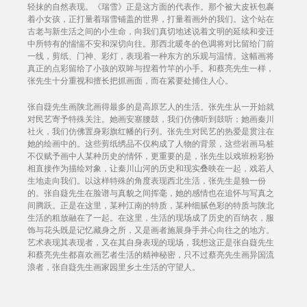
轻抹的自然表现。《瑞雪》正是这方面的代表作。那个被大皮袄包裹
着小女孩，正打量着瑞雪铺盖的世界，打量着画外的我们。这个站在
古老与新生活之间的小生命，向我们真切地述说着文明的延续和变迁
中所特有的惴惴不安和深切向往。那西北暖冬的色调将对比留给门前
一线，剪纸、门神、彩灯，表现着一种东方的乐观与温情。这幅画将
真正的点彩留给了小孩的双眸与捏着竹竿的小手。和蔡亮先生一样，
张先生十分重视和擅长把抓画面，而在紧要处捕住人心。
张自薿先生画陕北画得最多的是高原艺人的生活。张先生从一开始就
对民艺寄予特殊关注。她画安塞腰鼓，我们仿佛听到鼓听；她画秦川
社火，我们仿佛置身彩旗红幡的行列。张先生对民艺的热爱是贯注在
她的绘画中的。这些剪纸绣品不仅构成了人物的背景，这些岩画马桩
不仅赋予画中人某种历史的情怀，更重要的是，张先生以戏班粉彩扮
相直接作为描绘对象，让秦川山河的历史和现实叠映在一起，戏若人
生地走向我们。以这样特殊的角度表现西北生活，张先生是独一份
的。张自薿先生在脸谱与真貌之间挥毫，她的感情也在追怀与写真之
间腾跃。正是在这里，某种江南的特质，某种细腻色彩的特质与陕北
生活的粗放融在了一起。在这里，生活的现场成了历史的百纳衣，服
饰与花头既是记忆藏身之所，又是画者施展身手并心向往之的地方。
艺术表现其表现者，又在其自身表现的现场，我想这正是张自薿先生
和蔡亮先生都喜欢画艺者生活的精神秘密，只不过蔡亮先生画异国流
浪者，张自薿先生画家园里乡土生活的守望人。