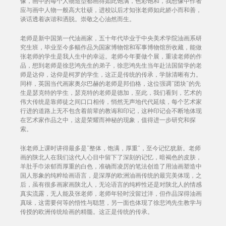
像，画中的每个人物造型都画得如此饱满，色彩饱和，我想像中作者
应与画中人物一般高大壮硕，进校以后才知张老师如此娇小而和善，
谈话透着诙谐和洒脱。崇敬之心油然而生。
老师是新中国第一代油画家，五十年代毕业于中央美术学院油画系研
究生班，毕业至今多幅作品为国家博物馆和军事博物馆所收藏，能做
张老师的学生是我人生中的幸运。老师今年要做个展，重读老师的作
品，想到老师是徐悲鸿先生的弟子，徐悲鸿先生当年赴法国留学的老
师是达仰，达仰是柯罗的学生，这正是传统的传承，学脉清晰有力。
同样，英国当代画家奥尔巴赫的老师是邦伯格，这位强调“团块”的先
生是瑟克特的学生，瑟克特的老师是德加，至此，我们看到，艺术的
伟大传统是靠师徒之间口口相传，悄然无声地代代延续，每个艺术家
行进的道路上无不包含着前辈的教诲和印记，这种印记会不断地体现
在艺术家作品之中，这是荣耀而神秘的现象，值得进一步研究和探
索。
张老师上课时讲得最多是“整体，饱满，厚重”，至今记忆犹新。老师
画的陕北人在我们这代人心目中留下了深刻的记忆，暗褐色的皮肤，
羊肚手巾浓郁而厚重的白色，准确而凌厉的笔法创造了用油画塑造中
国人形象的纯粹绘画语言，是深厚的欧洲油画传统的最完美体现，之
后，虽有很多画家画陕北人，无论语言的纯粹性还是对陕北人的情感
真实流露，无人能及张老师，老师年轻时没留过洋，但作品深得油画
真味，这需要何等的悟性与聪慧，另一面也体现了徐悲鸿先生教学与
传授的欧洲传统绘画的精髓。这正是传统的传承。