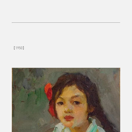
【1950】