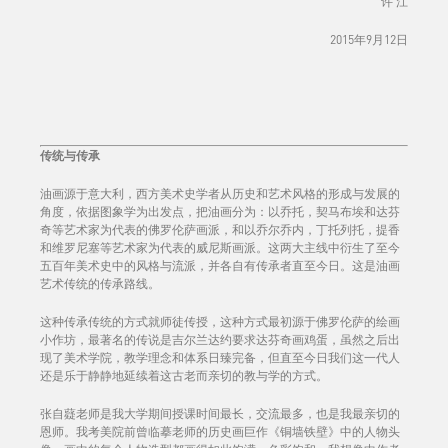
许 江
2015年9月12日
传统与传承
油画源于意大利，西方美术史学者从历史和艺术风格的形成与发展的
角度，依据图象学为出发点，把油画分为：以乔托，契马布埃和达芬
奇等艺术家为代表的佛罗伦萨画派，和以乔尔乔内，丁托列托，提香
和维罗尼塞等艺术家为代表的威尼斯画派。这两大主线中衍生了至今
五百年美术史中的风格与流派，并各自有传承者直至今日。这是油画
艺术传统的传承路线。
这种传承传统的方式就师徒传授，这种方式最初源于佛罗伦萨的绘画
小作坊，最著名的传说是吉尔兰达约要求达芬奇画鸡蛋，虽然之后出
现了美术学院，教学理念和体系日臻完备，但直至今日我们这一代人
还是乐于静静地延续着这古老而亲切的教与学的方式。
张自薿老师是我大学期间授课时间最长，交流最多，也是我最亲切的
恩师。我考美院前曾临摹老师的历史画巨作《铜墙铁壁》中的人物头