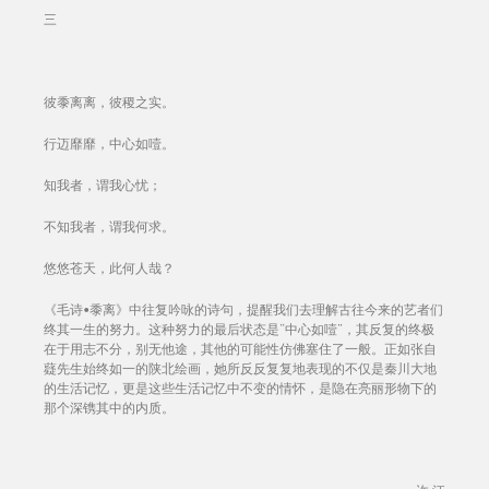
三
彼黍离离，彼稷之实。
行迈靡靡，中心如噎。
知我者，谓我心忧；
不知我者，谓我何求。
悠悠苍天，此何人哉？
《毛诗•黍离》中往复吟咏的诗句，提醒我们去理解古往今来的艺者们
终其一生的努力。这种努力的最后状态是“中心如噎”，其反复的终极
在于用志不分，别无他途，其他的可能性仿佛塞住了一般。正如张自
薿先生始终如一的陕北绘画，她所反反复复地表现的不仅是秦川大地
的生活记忆，更是这些生活记忆中不变的情怀，是隐在亮丽形物下的
那个深镌其中的内质。