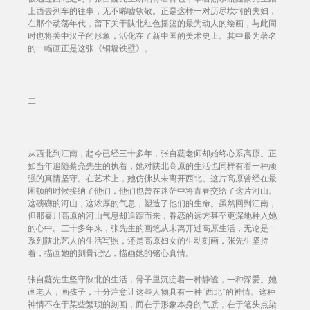
上西去列车的往事，无不唏嘘钦敬。正是这样一对历尽坎坷的夫妇，
在那个动荡年代，留下关于陕北红色摇篮的最为动人的绘画，与此同
时也将关中汉子的形象，活化在了新中国的美术史上。其中最为著名
的一幅画正是这张《铜墙铁壁》。
二
从西北到江南，趋今已经三十多年，张自薿老师却始终心系高原。正
如当年追随蔡亮先生的执着，她对陕北高原的生活也同样有着一种顽
强的真情坚守。在艺术上，她仿佛从未离开西北。这片高原曾经在最
困顿的时候接纳了他们，他们也曾在迷茫中将青春交给了这片河山。
这磅礴的河山，这浓厚的气息，塑造了他们的生命。虽然回到江南，
但那秦川高原的河山气息却追踪而来，眷恋的远方甚至更深地种入她
的心中。三十多年来，张先生的画笔从未离开过高原生活，无论是一
系列陕北艺人的生活写照，还是高原妇女的生动刻画，张先生坚持
着，描画她的刻骨记忆，描画她的铭心真情。
张自薿先生坚守陕北的生活，骨子里沉淀着一种静谧，一种深爱。她
画老人，画孩子，十分注意让这些人物具有一种“西北”的神情。这种
神情不在于某些繁琐的刻画，而在于形象本身的气质，在于笔头点染