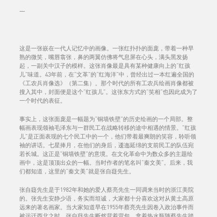
一
这是一张嵌在一代人记忆中的画像。一张红扑扑的面庞，带着一种早
熟的微笑，嘴唇翕张，鼻的两翼仿佛将气息屏在心头，满头黑发扬
起，一副关中汉子的模样。这张肖像最是具有某种健康向上的“红孩
儿”味道。43年前，在“文革”的“红海洋”中，曾经出过一本红遍全国的
《工农兵肖像选》（第二集）。那个时代的所有工农兵绘画肖像都被
搜入其中，封面便是这个“红孩儿”。这张东方式的“笑相”也因此成为了
一个时代的表征。
事实上，这张面庞是一幅题为“铜墙铁壁”的历史绘画的一个局部。整
幅画表现领袖毛泽东与一群民工在战略转移的途中相遇的情景。“红孩
儿”是正面表现的七个民工中的一个，他们带着最爽朗的笑容，聆听领
袖的讲话。七星捧月，在他们的身后，逶迤延绵的支前民工的队伍宛
若长城。这正是“铜墙铁壁”的意境。在文化革命中为数众多的主题绘
画中，这是顶顶出众的一幅。当时作者的笔名叫“秦文美”。后来，我
们都知道，这里的“秦文美”就是张自薿先生。
张自薿先生是于1982年和她的爱人蔡亮先生一同调来当时的浙江美院
的。张先生安静少语，务实而坦诚，大家都十分喜欢这对从黄土高原
远来的著名画家。当大家知道早在1955年蔡亮先生因卷入政治事件而
被远迁西北之时，张自薿先生断然背着背包，拿着热水瓶随蔡先生踏