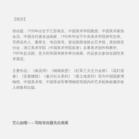
【简历】
张自薿，1935年出生于江苏南京。中国美术学院教授、中国美术家协
会员、中国当代著名油画家，1955年毕业于中央美术学院研究生班。
导师吴作人、董希文、韦启美等。曾在陕西省群众艺术馆，美协西安
分会，浙江美术学院（中国美术学院前身）从事美术创作和教学。
1987年赴法国、意大利等国考察并举办画展。作品多次参加全国性美
术展览。
主要作品：《南泥湾》《铜墙铁壁》《红军三大主力会师》《花灯迎
春》《安塞腰鼓》《秦川社火系列》《黄土地系列》等为中国国家博
物馆、中国美术馆、中国革命军事博物馆等国内外艺术机构收藏并收
入画集和出版。
艺心如噎——写给张自薿先生画展