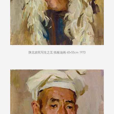
陕北农民写生之五 纸板油画 40×55cm 1973